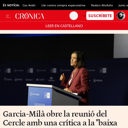
ÉS NOTÍCIA:
Cas Andic
Llei contra compra especulativa
Radars Altafulla
Junts 
LEER EN CASTELLANO
Passa’t al mode estalvi
Garcia-Milà obre la reunió del
Cercle amb una crítica a la "baixa