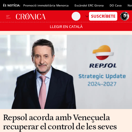
ÉS NOTÍCIA:
Promoció immobiliària Menorca
Escàndol ERC Girona
DO Cava
No
LLEGIR EN CATALÀ
Passa’t al mode estalvi
Repsol acorda amb Veneçuela
recuperar el control de les seves