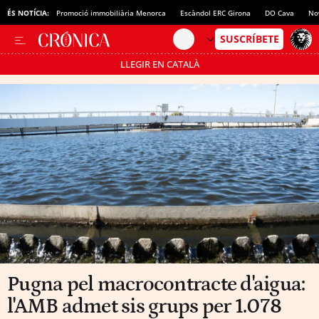
ÉS NOTÍCIA:
Promoció immobiliària Menorca
Escàndol ERC Girona
DO Cava
No
LLEGIR EN CATALÀ
Passa’t al mode estalvi
Pugna pel macrocontracte d'aigua:
l'AMB admet sis grups per 1.078