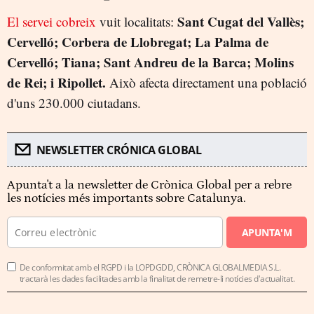
Sant Cugat del Vallès;
El servei cobreix
vuit localitats:
Cervelló; Corbera de Llobregat; La Palma de
Cervelló; Tiana; Sant Andreu de la Barca; Molins
de Rei; i Ripollet.
Això afecta directament una població
d'uns 230.000 ciutadans.
NEWSLETTER CRÓNICA GLOBAL
Apunta't a la newsletter de Crònica Global per a rebre
les notícies més importants sobre Catalunya.
APUNTA'M
De conformitat amb el RGPD i la LOPDGDD, CRÒNICA GLOBALMEDIA S.L.
tractarà les dades facilitades amb la finalitat de remetre-li notícies d'actualitat.