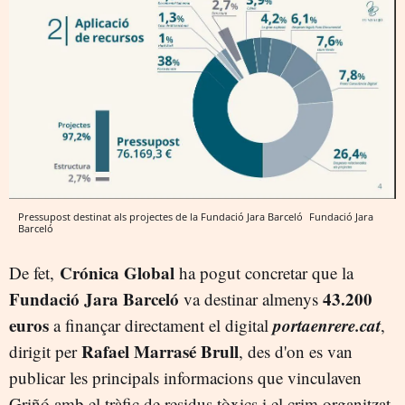
Pressupost destinat als projectes de la Fundació Jara Barceló
Fundació Jara
Barceló
Crónica Global
De fet,
ha pogut concretar que la
Fundació Jara Barceló
43.200
va destinar almenys
euros
portaenrere.cat
a finançar directament el digital
,
Rafael Marrasé Brull
dirigit per
, des d'on es van
publicar les principals informacions que vinculaven
Griñó amb el tràfic de residus tòxics i el crim organitzat