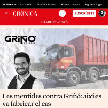
ÉS NOTÍCIA:
'Ikea xinès'
Aerolínia Starlux
'Fintech' suspesa
Fugitiu a Sitges
LLEGIR EN CATALÀ
Passa’t al mode estalvi
Les mentides contra Griñó: així es
va fabricar el cas