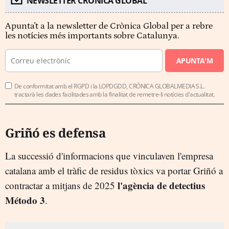
NEWSLETTER CRÓNICA GLOBAL
Apunta't a la newsletter de Crònica Global per a rebre
les notícies més importants sobre Catalunya.
APUNTA'M
De conformitat amb el RGPD i la LOPDGDD, CRÒNICA GLOBALMEDIA S.L.
tractarà les dades facilitades amb la finalitat de remetre-li notícies d'actualitat.
Griñó es defensa
La successió d'informacions que vinculaven l'empresa
catalana amb el tràfic de residus tòxics va portar Griñó a
l'agència de detectius
contractar a mitjans de 2025
Método 3
.