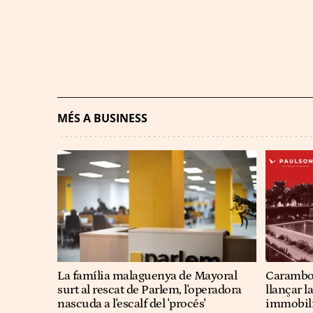
MÉS A BUSINESS
La família malaguenya de Mayoral
Carambol
surt al rescat de Parlem, l'operadora
llançar 
nascuda a l'escalf del 'procés'
immobili