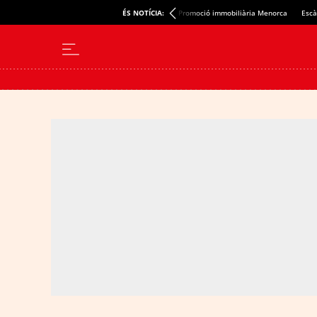
ÉS NOTÍCIA:
Promoció immobiliària Menorca
Escà