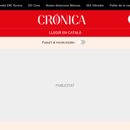
ndol ERC Girona
DO Cava
Noves dotacions Mossos
365 Obrador
Poble de la c
LLEGIR EN CATALÀ
Passa’t al mode estalvi