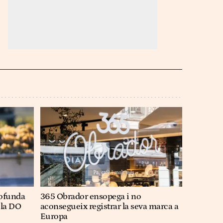
rofunda
365 Obrador ensopega i no
 la DO
aconsegueix registrar la seva marca a
Europa