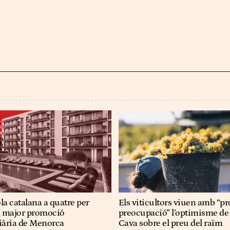
a catalana a quatre per
Els viticultors viuen amb “p
la major promoció
preocupació” l’optimisme de
ària de Menorca
Cava sobre el preu del raïm