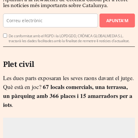
les notícies més importants sobre Catalunya.
APUNTA'M
De conformitat amb el RGPD i la LOPDGDD, CRÒNICA GLOBALMEDIA S.L.
tractarà les dades facilitades amb la finalitat de remetre-li notícies d'actualitat.
Plet civil
Les dues parts exposaran les seves raons davant el jutge.
67 locals comercials, una terrassa,
Què està en joc?
un pàrquing amb 366 places i 15 amarradors per a
iots
.