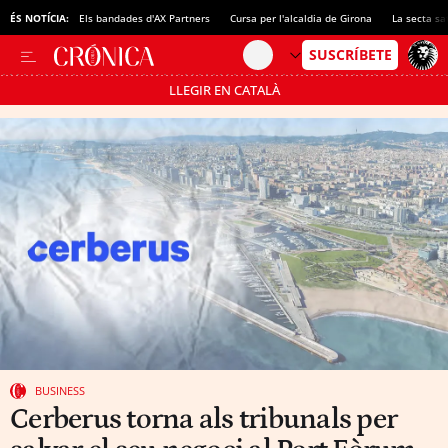
ÉS NOTÍCIA:
Els bandades d'AX Partners
Cursa per l'alcaldia de Girona
La secta sa
LLEGIR EN CATALÀ
Passa’t al mode estalvi
BUSINESS
Cerberus torna als tribunals per