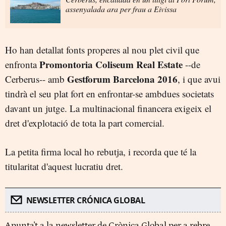
assenyalada ara per frau a Eivissa
Ho han detallat fonts properes al nou plet civil que
Promontoria Coliseum Real Estate
enfronta
--de
Gestforum Barcelona 2016
Cerberus-- amb
, i que avui
tindrà el seu plat fort en enfrontar-se ambdues societats
davant un jutge. La multinacional financera exigeix el
dret d'explotació de tota la part comercial.
La petita firma local ho rebutja, i recorda que té la
titularitat d'aquest lucratiu dret.
NEWSLETTER CRÓNICA GLOBAL
Apunta't a la newsletter de Crònica Global per a rebre