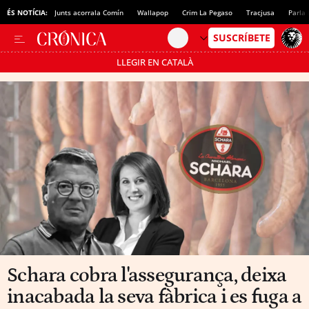
ÉS NOTÍCIA:
Junts acorrala Comín
Wallapop
Crim La Pegaso
Tracjusa
Parla 
LLEGIR EN CATALÀ
Passa’t al mode estalvi
Schara cobra l'assegurança, deixa
inacabada la seva fàbrica i es fuga a