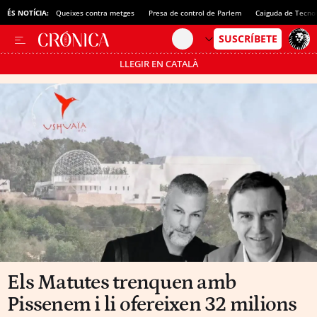
ÉS NOTÍCIA:
Queixes contra metges
Presa de control de Parlem
Caiguda de Tecno
LLEGIR EN CATALÀ
Passa’t al mode estalvi
Els Matutes trenquen amb
Pissenem i li ofereixen 32 milions