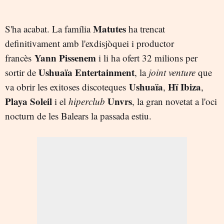
Matutes
S'ha acabat. La família
ha trencat
definitivament amb l'exdisjòquei i productor
Yann Pissenem
francès
i li ha ofert 32 milions per
Ushuaïa Entertainment
sortir de
, la
joint venture
que
Ushuaïa
Hï Ibiza
va obrir les exitoses discoteques
,
,
Playa Soleil
Unvrs
i el
hiperclub
, la gran novetat a l'oci
nocturn de les Balears la passada estiu.