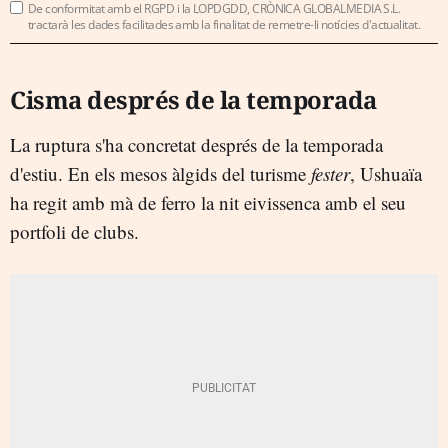
De conformitat amb el RGPD i la LOPDGDD, CRÒNICA GLOBALMEDIA S.L.
tractarà les dades facilitades amb la finalitat de remetre-li notícies d'actualitat.
Cisma després de la temporada
La ruptura s'ha concretat després de la temporada
d'estiu. En els mesos àlgids del turisme
fester
, Ushuaïa
ha regit amb mà de ferro la nit eivissenca amb el seu
portfoli de clubs.