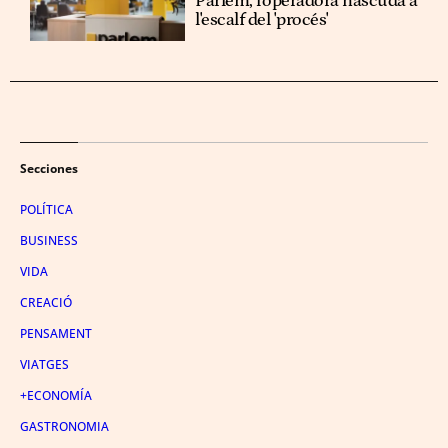
Parlem, l'operadora nascuda a
l'escalf del 'procés'
Secciones
POLÍTICA
BUSINESS
VIDA
CREACIÓ
PENSAMENT
VIATGES
+ECONOMÍA
GASTRONOMIA