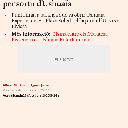
per sortir d'Ushuaïa
Punt i final a l'aliança que va obrir Ushuaïa
Experience, Hï, Playa Soleil i el 'hiperclub' Unvrs a
Eivissa
Més informació:
Cisma entre els Matutes i
Pissenem en Ushuaïa Entertainment
Albert Martínez
Ignasi Jorro
Publicada
26 d’octubre 2025
14:14h
Actualitzada
28 d’octubre 2025
09:24h