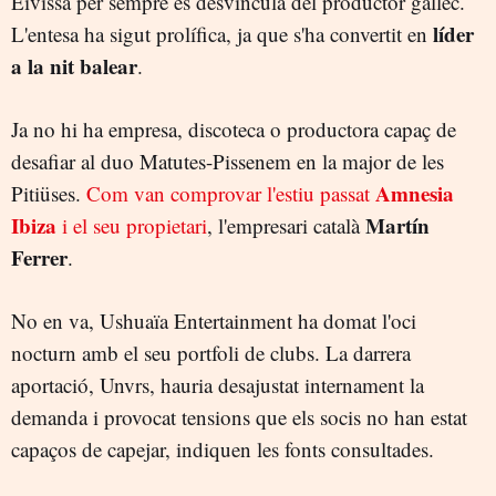
Eivissa per sempre es desvincula del productor gallec.
líder
L'entesa ha sigut prolífica, ja que s'ha convertit en
a la nit balear
.
Ja no hi ha empresa, discoteca o productora capaç de
desafiar al duo Matutes-Pissenem en la major de les
Amnesia
Pitiüses.
Com van comprovar l'estiu passat
Ibiza
Martín
i el seu propietari
, l'empresari català
Ferrer
.
No en va, Ushuaïa Entertainment ha domat l'oci
nocturn amb el seu portfoli de clubs. La darrera
aportació, Unvrs, hauria desajustat internament la
demanda i provocat tensions que els socis no han estat
capaços de capejar, indiquen les fonts consultades.