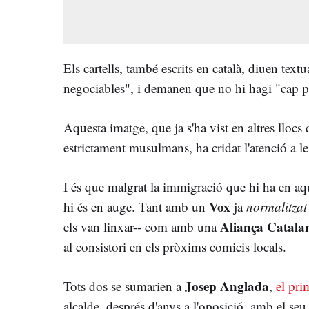
Els cartells, també escrits en català, diuen tex
negociables", i demanen que no hi hagi "cap p
Aquesta imatge, que ja s'ha vist en altres llocs d
estrictament musulmans, ha cridat l'atenció a le
I és que malgrat la immigració que hi ha en aq
Vox
hi és en auge. Tant amb un
ja
normalitza
Aliança Catala
els van linxar-- com amb una
al consistori en els pròxims comicis locals.
Josep Anglada
Tots dos se sumarien a
,
el pri
alcalde, després d'anys a l'oposició, amb el seu 