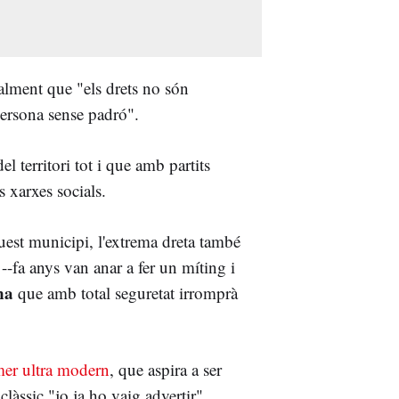
tualment que "els drets no són
ersona sense padró".
el territori tot i que amb partits
s xarxes socials.
uest municipi, l'extrema dreta també
t
--fa anys van anar a fer un míting i
na
que amb total seguretat irromprà
mer ultra modern
, que aspira a ser
clàssic "jo ja ho vaig advertir".