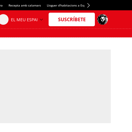
ra
Recepta amb calamars
Lloguer d'habitacions a Espanya
Crèdit del Spotify Camp