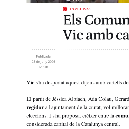
EN VEU BAIXA
Els Comun
Vic amb ca
Publicada
25 de juny 2026
12:44h
Vic
s'ha despertat aquest dijous amb cartells 
El partit de Jéssica Albiach, Ada Colau, Gerar
regidor
a l'ajuntament de la ciutat, vol millorar
comun
eleccions. I s'ha proposat créixer entre la
considerada capital de la Catalunya central.