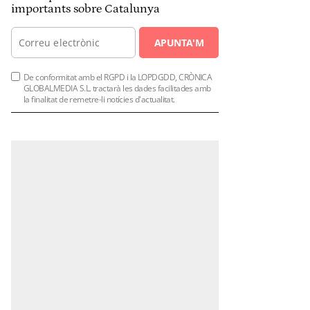
importants sobre Catalunya
APUNTA'M
De conformitat amb el RGPD i la LOPDGDD, CRÒNICA
GLOBALMEDIA S.L. tractarà les dades facilitades amb
la finalitat de remetre-li notícies d'actualitat.