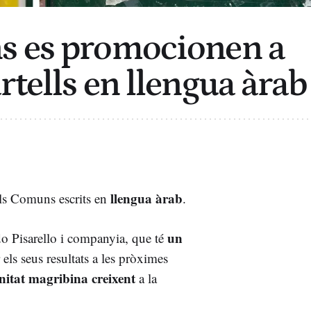
s es promocionen a
rtells en llengua àrab
llengua àrab
dels Comuns escrits en
.
un
do Pisarello i companyia, que té
 els seus resultats a les pròximes
itat magribina creixent
a la