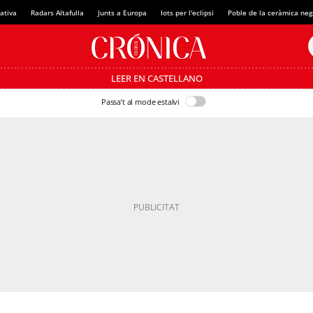
ativa
Radars Altafulla
Junts a Europa
Iots per l'eclipsi
Poble de la ceràmica neg
LEER EN CASTELLANO
Passa’t al mode estalvi