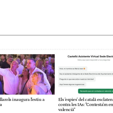
larols inaugura l'estiu a
Els 'espies' del català esclaten
a
contra les IAs: "Contesta'm e
valencià"