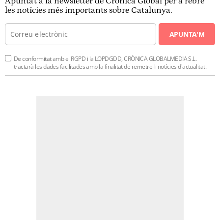
Apunta't a la newsletter de Crònica Global per a rebre
les notícies més importants sobre Catalunya.
APUNTA'M
De conformitat amb el RGPD i la LOPDGDD, CRÒNICA GLOBALMEDIA S.L.
tractarà les dades facilitades amb la finalitat de remetre-li notícies d'actualitat.