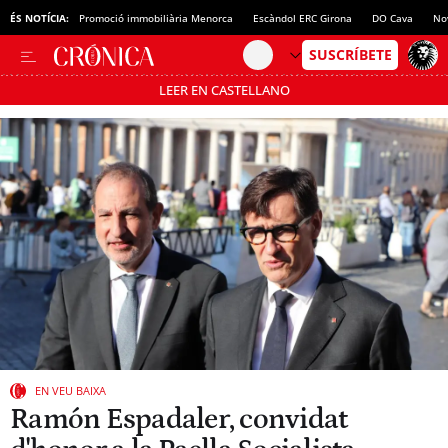
ÉS NOTÍCIA:
Promoció immobiliària Menorca
Escàndol ERC Girona
DO Cava
No
LEER EN CASTELLANO
Passa’t al mode estalvi
EN VEU BAIXA
Ramón Espadaler, convidat