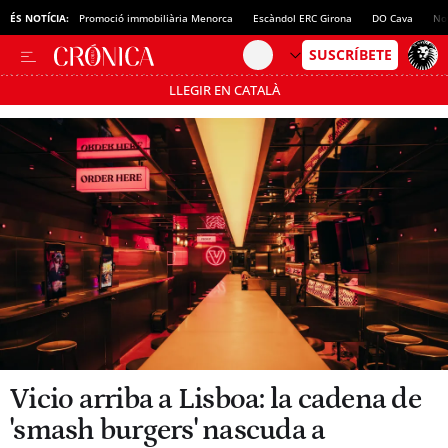
ÉS NOTÍCIA:
Promoció immobiliària Menorca
Escàndol ERC Girona
DO Cava
No
LLEGIR EN CATALÀ
Passa’t al mode estalvi
Vicio arriba a Lisboa: la cadena de
'smash burgers' nascuda a