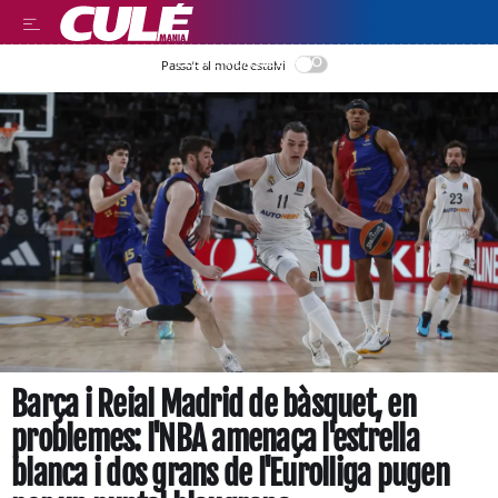
LEER EN CASTELLANO
Passa’t al mode estalvi
Barça i Reial Madrid de bàsquet, en
problemes: l'NBA amenaça l'estrella
blanca i dos grans de l'Eurolliga pugen