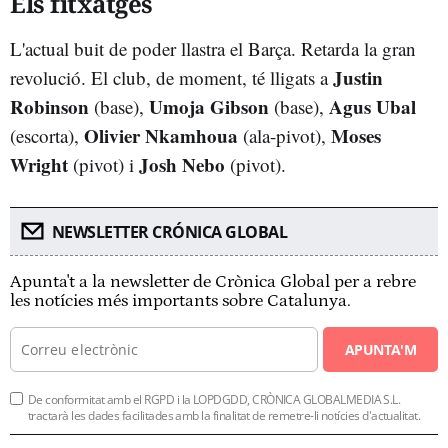
Els fitxatges
L'actual buit de poder llastra el Barça. Retarda la gran
Justin
revolució. El club, de moment, té lligats a
Robinson
Umoja Gibson
Agus Ubal
(base),
(base),
Olivier Nkamhoua
Moses
(escorta),
(ala-pivot),
Wright
Josh Nebo
(pivot) i
(pivot).
NEWSLETTER CRÓNICA GLOBAL
Apunta't a la newsletter de Crònica Global per a rebre
les notícies més importants sobre Catalunya.
APUNTA'M
De conformitat amb el RGPD i la LOPDGDD, CRÒNICA GLOBALMEDIA S.L.
tractarà les dades facilitades amb la finalitat de remetre-li notícies d'actualitat.