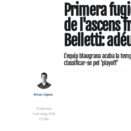
Primera fugi
de l'ascens f
Belletti: adé
L'equip blaugrana acaba la te
classificar-se pel 'playoff'
Artur López
Publicada
4 de maig 2026
21:56h