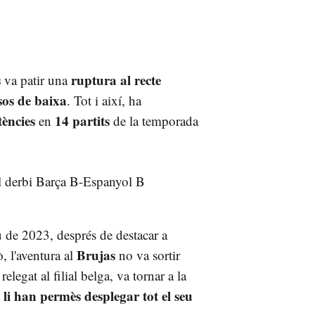
s
ruptura al recte
va patir una
sos de baixa
. Tot i així, ha
tències
14 partits
en
de la temporada
u de 2023, després de destacar a
Brujas
, l'aventura al
no va sortir
legat al filial belga, va tornar a la
 li han permès desplegar tot el seu