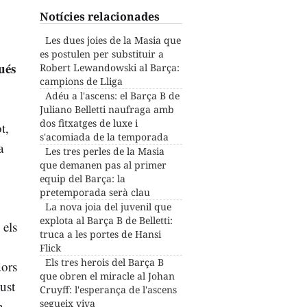
Notícies relacionades
Les dues joies de la Masia que
es postulen per substituir a
ués
Robert Lewandowski al Barça:
campions de Lliga
Adéu a l'ascens: el Barça B de
Juliano Belletti naufraga amb
dos fitxatges de luxe i
t,
s'acomiada de la temporada
a
Les tres perles de la Masia
que demanen pas al primer
equip del Barça: la
pretemporada serà clau
La nova joia del juvenil que
explota al Barça B de Belletti:
 els
truca a les portes de Hansi
Flick
Els tres herois del Barça B
dors
que obren el miracle al Johan
ust
Cruyff: l'esperança de l'ascens
segueix viva
n