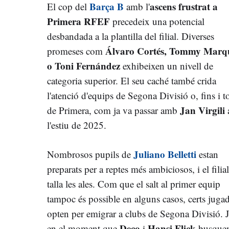
Barça B
ascens frustrat a
El cop del
amb l'
Primera RFEF
precedeix una potencial
desbandada a la plantilla del filial. Diverses
Álvaro Cortés, Tommy Marq
promeses com
o Toni Fernández
exhibeixen un nivell de
categoria superior. El seu caché també crida
l'atenció d'equips de Segona Divisió o, fins i to
Jan Virgili
de Primera, com ja va passar amb
l'estiu de 2025.
Juliano Belletti
Nombrosos pupils de
estan
preparats per a reptes més ambiciosos, i el filial
talla les ales. Com que el salt al primer equip
tampoc és possible en alguns casos, certs juga
opten per emigrar a clubs de Segona Divisió. J
Deco
Hansi Flick
en el moment que
i
busque