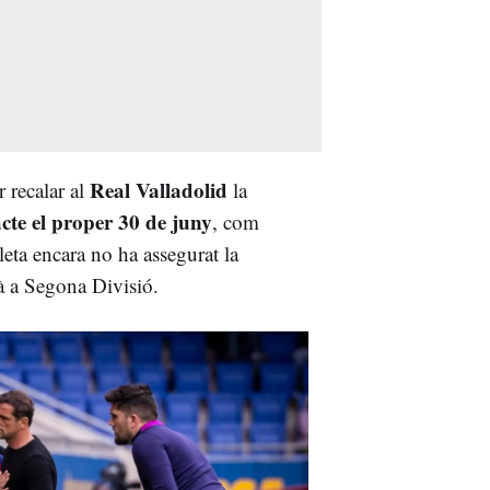
Real Valladolid
r recalar al
la
acte el proper 30 de juny
, com
leta encara no ha assegurat la
rà a Segona Divisió.