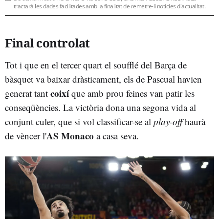
tractarà les dades facilitades amb la finalitat de remetre-li notícies d'actualitat.
Final controlat
Tot i que en el tercer quart el soufflé del Barça de
bàsquet va baixar dràsticament, els de Pascual havien
coixí
generat tant
que amb prou feines van patir les
conseqüències. La victòria dona una segona vida al
conjunt culer, que si vol classificar-se al
play-off
haurà
AS Monaco
de vèncer l'
a casa seva.