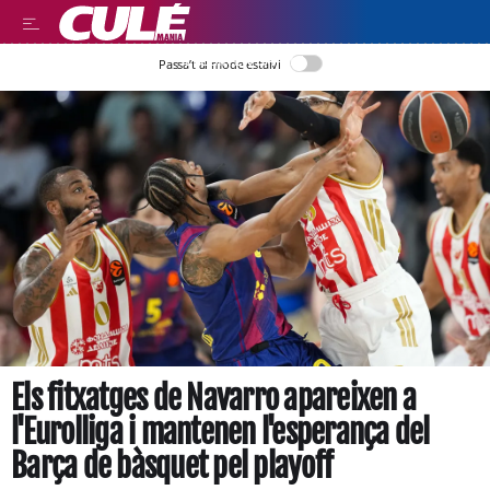
LLEGIR EN CATALÀ
Passa’t al mode estalvi
Els fitxatges de Navarro apareixen a
l'Eurolliga i mantenen l'esperança del
Barça de bàsquet pel playoff