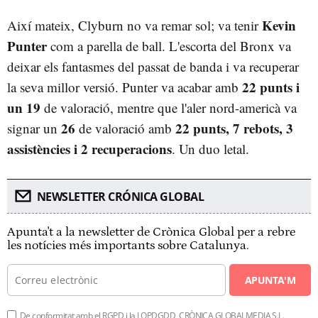
Kevin
Així mateix, Clyburn no va remar sol; va tenir
Punter
com a parella de ball. L'escorta del Bronx va
deixar els fantasmes del passat de banda i va recuperar
22 punts i
la seva millor versió. Punter va acabar amb
un 19
de valoració, mentre que l'aler nord-americà va
26
22 punts, 7 rebots, 3
signar un
de valoració amb
assistències i 2 recuperacions
. Un duo letal.
NEWSLETTER CRÓNICA GLOBAL
Apunta't a la newsletter de Crònica Global per a rebre
les notícies més importants sobre Catalunya.
APUNTA'M
De conformitat amb el RGPD i la LOPDGDD, CRÒNICA GLOBALMEDIA S.L.