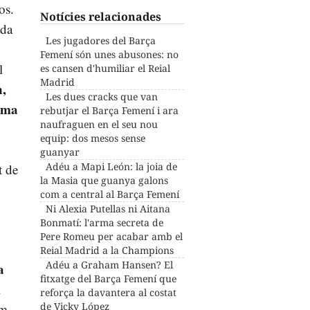
os.
Notícies relacionades
ada
Les jugadores del Barça
Femení són unes abusones: no
l
es cansen d'humiliar el Reial
Madrid
,
Les dues cracks que van
alma
rebutjar el Barça Femení i ara
naufraguen en el seu nou
equip: dos mesos sense
guanyar
Adéu a Mapi León: la joia de
t de
la Masia que guanya galons
com a central al Barça Femení
Ni Alexia Putellas ni Aitana
Bonmatí: l'arma secreta de
Pere Romeu per acabar amb el
Reial Madrid a la Champions
Adéu a Graham Hansen? El
a
fitxatge del Barça Femení que
l
reforça la davantera al costat
de Vicky López
am