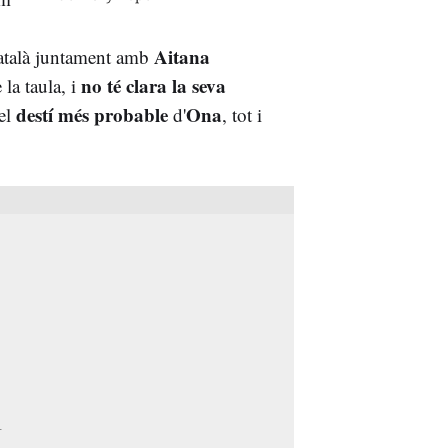
Aitana
 català juntament amb
no té clara la seva
la taula, i
destí més probable
Ona
 el
d'
, tot i