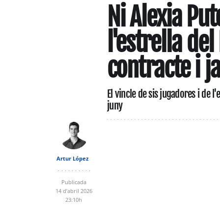
Ni Alexia Put
l'estrella d
contracte i j
El vincle de sis jugadores i de 
juny
Artur López
Publicada
14 d’abril 2026
23:10h