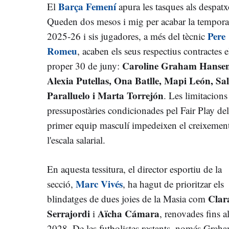
Barça Femení
El
apura les tasques als despatx
Queden dos mesos i mig per acabar la tempor
Pere
2025-26 i sis jugadores, a més del tècnic
Romeu
, acaben els seus respectius contractes e
Caroline Graham Hansen
proper 30 de juny:
Alexia Putellas, Ona Batlle, Mapi León, S
Paralluelo i Marta Torrejón
. Les limitacions
pressupostàries condicionades pel Fair Play del
primer equip masculí impedeixen el creixemen
l'escala salarial.
En aquesta tessitura, el director esportiu de la
Marc Vivés
secció,
, ha hagut de prioritzar els
Clar
blindatges de dues joies de la Masia com
Serrajordi
Aïcha Cámara
i
, renovades fins a
2028. De les futbolistes restants, només Grah