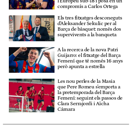
l'Europeu sub-18 i posa en un
compromís a Carlos Ortega
Els tres fitxatges desconeguts
d'Aleksander Sekulic per al
Barça de bàsquet: només dos
supervivents a la banqueta
A la recerca de la nova Patri
Guijarro: el fitxatge del Barça
Femení que té només 16 anys
però apunta a estrella
Les nou perles de la Masia
que Pere Romeu s'emporta a
la pretemporada del Barça
Femení: seguint els passos de
Clara Serrajordi i Aïcha
Cámara