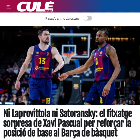
LLEGIR EN CATALÀ
Passa’t al mode estalvi
Ni Laprovittola ni Satoransky: el fitxatge
sorpresa de Xavi Pascual per reforçar la
posició de base al Barça de bàsquet