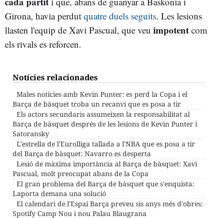
cada partit
i que, abans de guanyar a Baskonia i
Girona, havia perdut
quatre duels seguits
. Les lesions
impotent
llasten l'equip de Xavi Pascual, que veu
com
els rivals es reforcen.
Notícies relacionades
Males notícies amb Kevin Punter: es perd la Copa i el
Barça de bàsquet troba un recanvi que es posa a tir
Els actors secundaris assumeixen la responsabilitat al
Barça de bàsquet després de les lesions de Kevin Punter i
Satoransky
L'estrella de l'Eurolliga tallada a l'NBA que es posa a tir
del Barça de bàsquet: Navarro es desperta
Lesió de màxima importància al Barça de bàsquet: Xavi
Pascual, molt preocupat abans de la Copa
El gran problema del Barça de bàsquet que s'enquista:
Laporta demana una solució
El calendari de l'Espai Barça preveu sis anys més d'obres:
Spotify Camp Nou i nou Palau Blaugrana