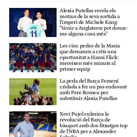
Alexia Putellas revela els
motius de la seva sortida a
l'imperi de Michele Kang:
"Venir a Anglaterra pot donar-
me alguna cosa més"
Les cinc perles de la Masia
que demanen a crits una
oportunitat a Hansi Flick:
mereixen més minuts al
primer equip
La perla del Barça Femení
cridada a fer un pas endavant
amb Pere Romeu per
substituir Alexia Putellas
Xevi Pujol culmina la
revolució del Barça de
bàsquet amb dos fitxatges top
de l'NBA per a Alexander