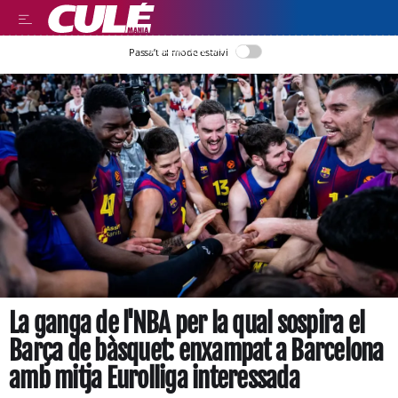
LLEGIR EN CATALÀ
Passa’t al mode estalvi
La ganga de l'NBA per la qual sospira el
Barça de bàsquet: enxampat a Barcelona
amb mitja Eurolliga interessada