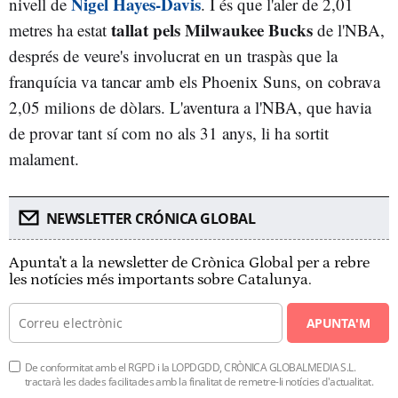
Nigel Hayes-Davis
nivell de
. I és que l'aler de 2,01
tallat pels Milwaukee Bucks
metres ha estat
de l'NBA,
després de veure's involucrat en un traspàs que la
franquícia va tancar amb els Phoenix Suns, on cobrava
2,05 milions de dòlars. L'aventura a l'NBA, que havia
de provar tant sí com no als 31 anys, li ha sortit
malament.
NEWSLETTER CRÓNICA GLOBAL
Apunta't a la newsletter de Crònica Global per a rebre
les notícies més importants sobre Catalunya.
APUNTA'M
De conformitat amb el RGPD i la LOPDGDD, CRÒNICA GLOBALMEDIA S.L.
tractarà les dades facilitades amb la finalitat de remetre-li notícies d'actualitat.