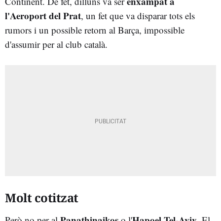
enxampat a
Continent. De fet, dilluns va ser
l'Aeroport del Prat
, un fet que va disparar tots els
rumors i un possible retorn al Barça, impossible
d'assumir per al club català.
Molt cotitzat
Panathinaikos
Hapoel Tel-Aviv
Però no per al
o l'
. El