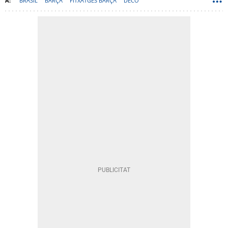
BRASIL
BARÇA
FITXATGES BARÇA
DECO