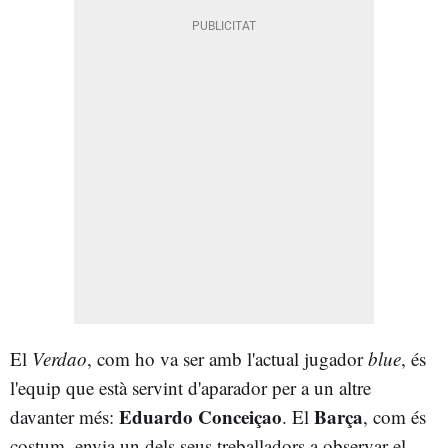
El
Verdao
, com ho va ser amb l'actual jugador
blue
, és
l'equip que està servint d'aparador per a un altre
Eduardo Conceiçao
Barça
davanter més:
. El
, com és
costum, envia un dels seus treballadors a observar el