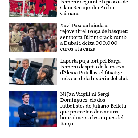
Femení: seguint els passos de
Clara Serrajordi i Aïcha
Cámara
Xavi Pascual ajuda a
rejovenir el Barça de bàsquet:
s'emporta l'últim crack rumb
a Dubai i deixa 900.000
euros a la caixa
Laporta puja fort pel Barça
Femení després de la marxa
d'Alexia Putellas: el fitxatge
més car de la història del club
Ni Jan Virgili ni Sergi
Domínguez: els dos
futbolistes de Juliano Belletti
que prometen deixar uns
bons diners a les arques del
Barça