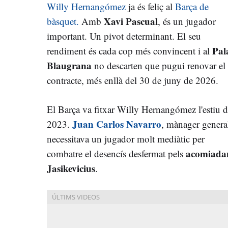
Willy Hernangómez
ja és feliç al
Barça de
Xavi Pascual
bàsquet.
Amb
, és un jugador
important. Un pivot determinant. El seu
Pal
rendiment és cada cop més convincent i al
Blaugrana
no descarten que pugui renovar el
contracte, més enllà del 30 de juny de 2026.
El Barça va fitxar Willy Hernangómez l'estiu 
Juan Carlos Navarro
2023.
, mànager genera
necessitava un jugador molt mediàtic per
acomiadam
combatre el desencís desfermat pels
Jasikevicius
.