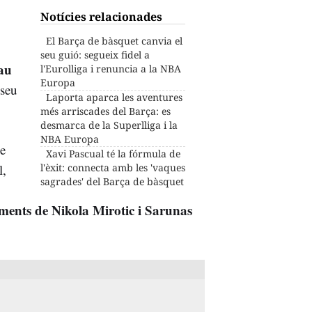
Notícies relacionades
El Barça de bàsquet canvia el
seu guió: segueix fidel a
au
l'Eurolliga i renuncia a la NBA
Europa
 seu
Laporta aparca les aventures
més arriscades del Barça: es
desmarca de la Superlliga i la
NBA Europa
de
Xavi Pascual té la fórmula de
l,
l'èxit: connecta amb les 'vaques
sagrades' del Barça de bàsquet
ents de Nikola Mirotic i Sarunas