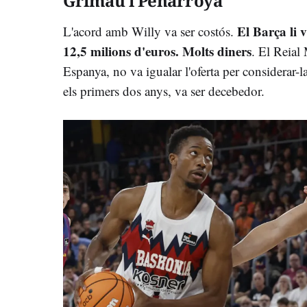
Grimau i Peñarroya
El Barça li v
L'acord amb Willy va ser costós.
12,5 milions d'euros. Molts diners
. El Reial 
Espanya, no va igualar l'oferta per considerar-l
els primers dos anys, va ser decebedor.