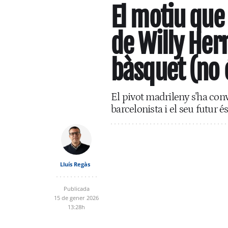
El motiu que 
de Willy Her
bàsquet (no 
El pivot madrileny s'ha conv
barcelonista i el seu futur és
Lluís Regàs
Publicada
15 de gener 2026
13:28h