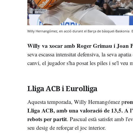
Willy Hernangómez, en acció durant el Barça de bàsquet-Baskonia
Willy va xocar amb Roger Grimau i Joan 
seva escassa intensitat defensiva, la seva apati
canvi, el jugador s'ha posat les piles i se'l veu
Lliga ACB i Eurolliga
rom
Aquesta temporada, Willy Hernangómez p
Lliga ACB, amb una valoració de 13,5. A l'
rebots per partit
. Pascual està satisfet amb l'e
seu desig de reforçar el joc interior.