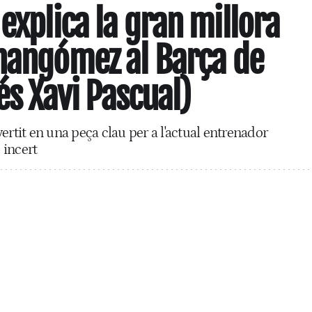
explica la gran millora
nangómez al Barça de
és Xavi Pascual)
ertit en una peça clau per a l'actual entrenador
 incert