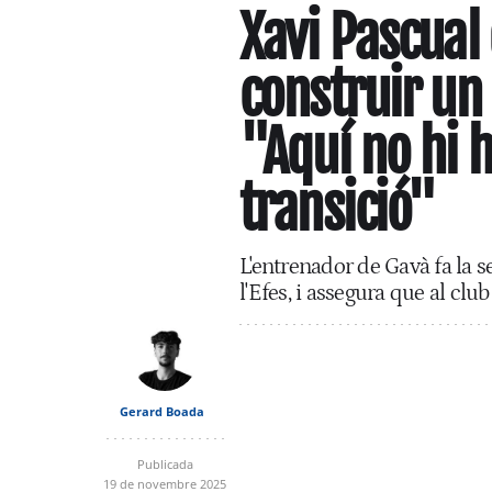
Xavi Pascua
construir un
"Aquí no hi 
transició"
L'entrenador de Gavà fa la 
l'Efes, i assegura que al clu
Gerard Boada
Publicada
19 de novembre 2025