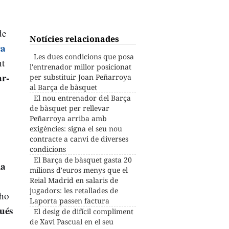
de
Notícies relacionades
ça
Les dues condicions que posa
nt
l'entrenador millor posicionat
ar-
per substituir Joan Peñarroya
al Barça de bàsquet
El nou entrenador del Barça
de bàsquet per rellevar
Peñarroya arriba amb
exigències: signa el seu nou
contracte a canvi de diverses
condicions
El Barça de bàsquet gasta 20
la
milions d'euros menys que el
Reial Madrid en salaris de
jugadors: les retallades de
-ho
Laporta passen factura
gués
El desig de difícil compliment
de Xavi Pascual en el seu