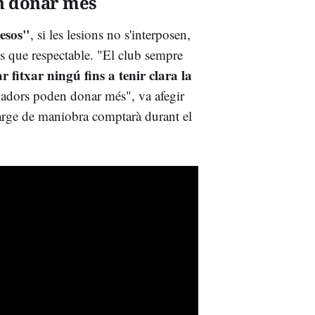
en donar més
mesos"
, si les lesions no s'interposen,
més que respectable. "El club sempre
r fitxar ningú fins a tenir clara la
ugadors poden donar més", va afegir
rge de maniobra comptarà durant el