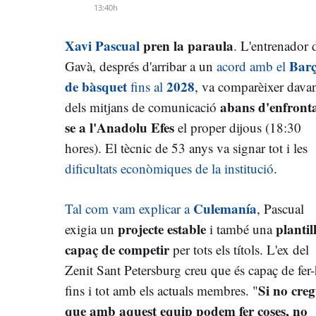
13:40h
Xavi Pascual
pren la paraula
. L'entrenador 
Bar
Gavà, després d'arribar a un
acord amb el
de bàsquet
2028
fins al
, va comparèixer dava
abans d'enfront
dels mitjans de comunicació
se a l'Anadolu Efes
el proper dijous (18:30
hores). El tècnic de 53 anys va signar tot i les
dificultats econòmiques de la institució
.
Culemanía
Tal com vam explicar a
, Pascual
projecte estable
plantil
exigia un
i també una
capaç de competir
per tots els títols. L'ex del
Zenit Sant Petersburg creu que és capaç de fer
Si no cre
fins i tot amb els actuals membres. "
que amb aquest equip podem fer coses, no