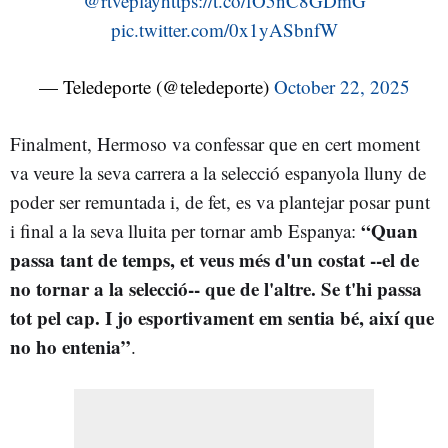
@rtveplay
https://t.co/fO5nC8GDmG
pic.twitter.com/0x1yASbnfW
— Teledeporte (@teledeporte)
October 22, 2025
Finalment, Hermoso va confessar que en cert moment
va veure la seva carrera a la selecció espanyola lluny de
poder ser remuntada i, de fet, es va plantejar posar punt
“Quan
i final a la seva lluita per tornar amb Espanya:
passa tant de temps, et veus més d'un costat --el de
no tornar a la selecció-- que de l'altre. Se t'hi passa
tot pel cap. I jo esportivament em sentia bé, així que
no ho entenia”
.