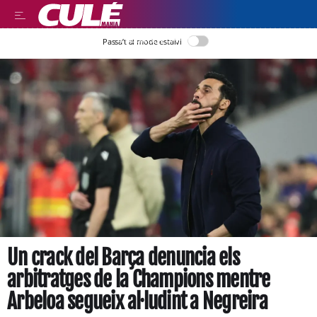
LLEGIR EN CATALÀ
Passa’t al mode estalvi
Un crack del Barça denuncia els
arbitratges de la Champions mentre
Arbeloa segueix al·ludint a Negreira