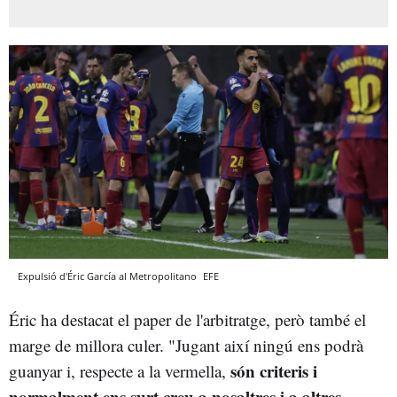
Expulsió d'Éric García al Metropolitano
EFE
Éric ha destacat el paper de l'arbitratge, però també el
marge de millora culer. "Jugant així ningú ens podrà
són criteris i
guanyar i, respecte a la vermella,
normalment ens surt creu a nosaltres i a altres