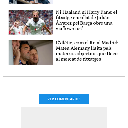
Ni Haaland ni Harry Kane: el
fitxatge encallat de Julián
Álvarez pel Barça obre una
via 'low-cost'
L'Atlètic, com el Reial Madrid:
Mateu Alemany lluita pels
mateixos objectius que Deco
al mercat de fitxatges
VER
COMENTARIOS