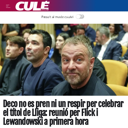
LEER EN CASTELLANO
Passa’t al mode estalvi
Deco no es pren ni un respir per celebrar
el títol de Lliga: reunió per Flick i
Lewandowski a primera hora