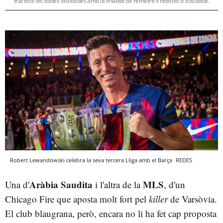
tractarà les dades facilitades amb la finalitat de remetre-li notícies d'actualitat.
Robert Lewandowski celebra la seva tercera Lliga amb el Barça
REDES
Aràbia Saudita
MLS
Una d'
i l'altra de la
, d'un
Chicago Fire que aposta molt fort pel
killer
de Varsòvia.
El club blaugrana, però, encara no li ha fet cap proposta