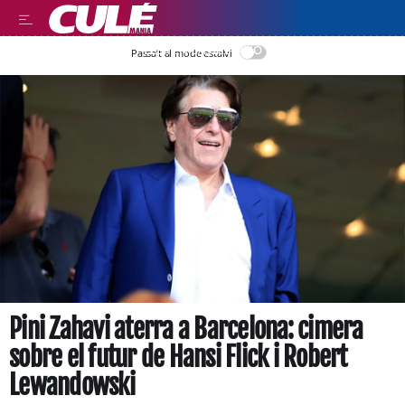
LEER EN CASTELLANO
Passa’t al mode estalvi
Pini Zahavi aterra a Barcelona: cimera
sobre el futur de Hansi Flick i Robert
Lewandowski