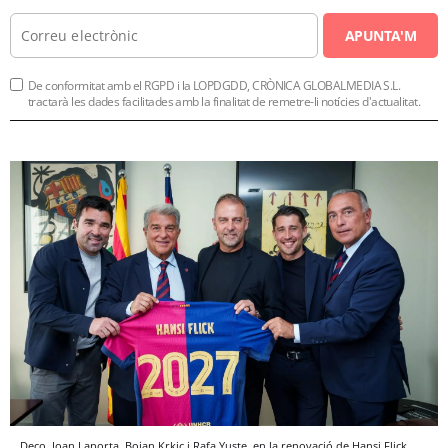
APUNTA'M
De conformitat amb el RGPD i la LOPDGDD, CRÒNICA GLOBALMEDIA S.L.
tractarà les dades facilitades amb la finalitat de remetre-li notícies d'actualitat.
Deco, Joan Laporta, Bojan Krkic i Rafa Yuste, en la renovació de Hansi Flick