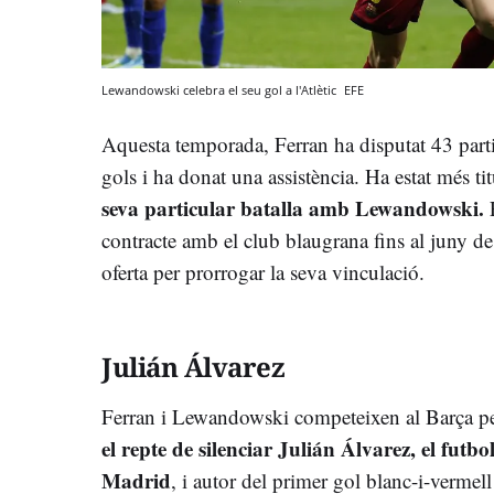
Lewandowski celebra el seu gol a l'Atlètic
EFE
Aquesta temporada, Ferran ha disputat 43 part
gols i ha donat una assistència. Ha estat més ti
seva particular batalla amb Lewandowski.
E
contracte amb el club blaugrana fins al juny d
oferta per prorrogar la seva vinculació.
Julián Álvarez
Ferran i Lewandowski competeixen al Barça per l
el repte de silenciar Julián Álvarez, el futbo
Madrid
, i autor del primer gol blanc-i-verme