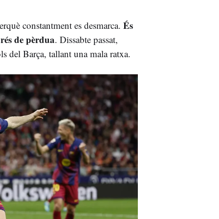
És
 perquè constantment es desmarca.
prés de pèrdua
. Dissabte passat,
s del Barça, tallant una mala ratxa.