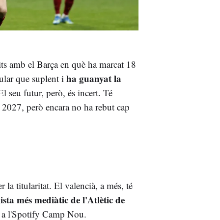
its amb el Barça en què ha marcat 18
ha guanyat la
tular que suplent i
l seu futur, però, és incert. Té
e 2027, però encara no ha rebut cap
a titularitat. El valencià, a més, té
lista més mediàtic de l'Atlètic de
ll a l'Spotify Camp Nou.