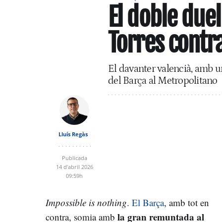
El doble due
Torres contra
El davanter valencià, amb un
del Barça al Metropolitano
Lluís Regàs
Publicada
14 d’abril 2026
09:59h
Impossible is nothing
.
El Barça
, amb tot en
la gran remuntada al
contra, somia amb