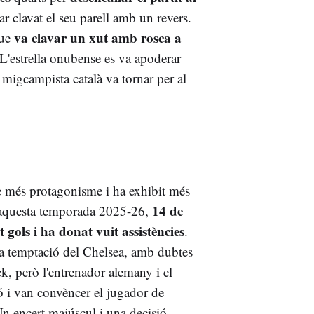
r clavat el seu parell amb un revers.
va clavar un xut amb rosca a
que
 L'estrella onubense es va apoderar
 migcampista català va tornar per al
 més protagonisme i ha exhibit més
14 de
aquesta temporada 2025-26,
t gols i ha donat vuit assistències
.
 la temptació del Chelsea, amb dubtes
ck, però l'entrenador alemany i el
ó i van convèncer el jugador de
n encert majúscul i una decisió