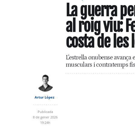
La guerra pe
al roig viu: 
costa de les
L'estrella onubense avança e
musculars i contratemps fís
Artur López
Publicada
8 de gener 2026
19:24h