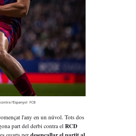
 contra l'Espanyol
FCB
omençat l'any en un núvol. Tots dos
RCD
gona part del derbi contra el
desencallar el partit al
res quarts per