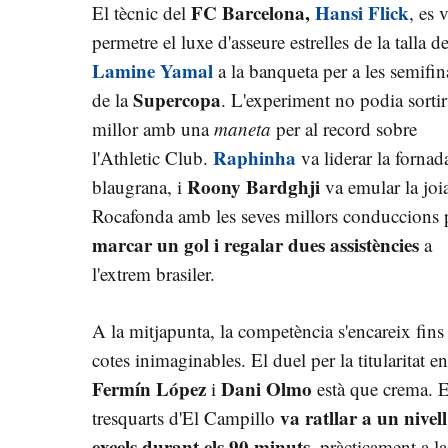
FC Barcelona,
Hansi Flick
El tècnic del
, es 
permetre el luxe d'asseure estrelles de la talla d
Lamine Yamal
a la banqueta per a les semifin
Supercopa
de la
. L'experiment no podia sortir
millor amb una
maneta
per al record sobre
Raphinha
l'Athletic Club.
va liderar la fornad
Roony Bardghji
blaugrana, i
va emular la joi
Rocafonda amb les seves millors conduccions 
marcar un gol i regalar dues assistències
a
l'extrem brasiler.
A la mitjapunta, la competència s'encareix fins
cotes inimaginables. El duel per la titularitat en
Fermín López
Dani Olmo
i
està que crema. E
va ratllar a un nivell
tresquarts d'El Campillo
excels durant els 90 minuts
, pràcticament a l