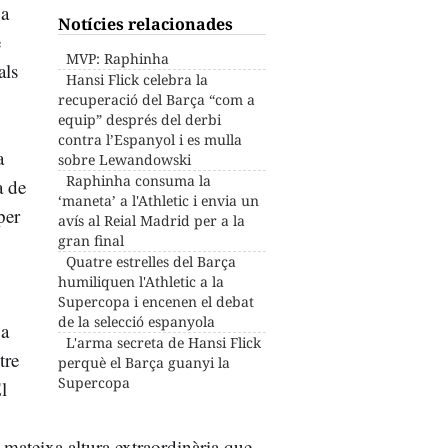
va
Notícies relacionades
e
MVP: Raphinha
als
Hansi Flick celebra la
recuperació del Barça “com a
equip” després del derbi
contra l’Espanyol i es mulla
a
sobre Lewandowski
Raphinha consuma la
a de
‘maneta’ a l'Athletic i envia un
per
avís al Reial Madrid per a la
gran final
Quatre estrelles del Barça
humiliquen l'Athletic a la
Supercopa i encenen el debat
de la selecció espanyola
 a
L'arma secreta de Hansi Flick
tre
perquè el Barça guanyi la
Supercopa
l
a mateixa altura extraordinària que