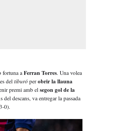
Ferran Torres
b fortuna a
. Una volea
obrir la llauna
tes del
tiburó
per
segon gol de la
tenir premi amb el
s del descans, va entregar la passada
3-0).