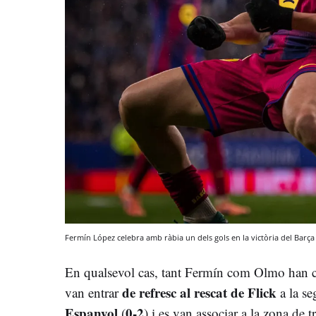
Fermín López celebra amb ràbia un dels gols en la victòria del Barça
En qualsevol cas, tant Fermín com Olmo han c
de refresc al rescat de Flick
van entrar
a la se
Espanyol
0-2
(
) i es van associar a la zona de t