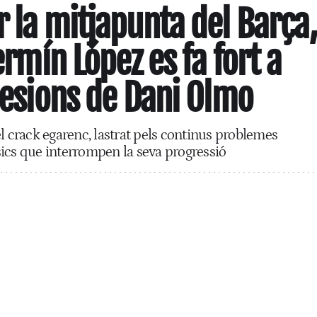
r la mitjapunta del Barça,
Fermín López es fa fort a
 lesions de Dani Olmo
l crack egarenc, lastrat pels continus problemes
ics que interrompen la seva progressió