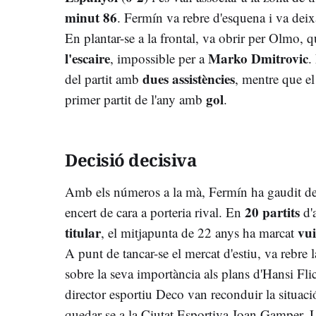
minut 86
. Fermín va rebre d'esquena i va deixa
En plantar-se a la frontal, va obrir per Olmo, 
l'escaire
Marko Dmitrovic
, impossible per a
.
dues assistències
del partit amb
, mentre que el
gol
primer partit de l'any amb
.
Decisió decisiva
Amb els números a la mà, Fermín ha gaudit de
20 partits
encert de cara a porteria rival. En
d'
titular
vui
, el mitjapunta de 22 anys ha marcat
A punt de tancar-se el mercat d'estiu, va rebre
sobre la seva importància als plans d'Hansi Fli
director esportiu Deco van reconduir la situaci
quedar-se a la Ciutat Esportiva Joan Gamper. U