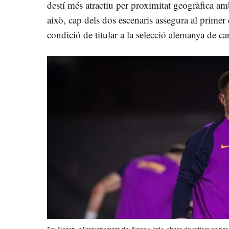
destí més atractiu per proximitat geogràfica am
això, cap dels dos escenaris assegura al primer
condició de titular a la selecció alemanya de 
Ter Stegen, a l'entrenament del Barça a Jeda, abans de retirar-se per