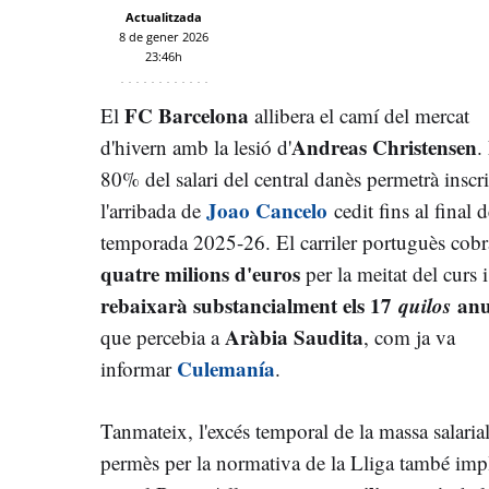
Actualitzada
8 de gener 2026
23:46h
FC Barcelona
El
allibera el camí del mercat
Andreas Christensen
d'hivern amb la lesió d'
.
80% del salari del central danès permetrà inscr
Joao Cancelo
l'arribada de
cedit fins al final d
temporada 2025-26. El carriler portuguès cobr
quatre milions d'euros
per la meitat del curs i
rebaixarà substancialment els 17
quilos
anu
Aràbia Saudita
que percebia a
, com ja va
Culemanía
informar
.
Tanmateix, l'excés temporal de la massa salaria
permès per la normativa de la Lliga també imp