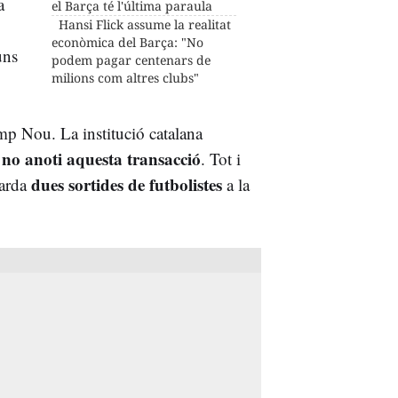
a
el Barça té l'última paraula
Hansi Flick assume la realitat
econòmica del Barça: "No
uns
podem pagar centenars de
milions com altres clubs"
mp Nou. La institució catalana
e no anoti aquesta transacció
. Tot i
dues sortides de futbolistes
uarda
a la