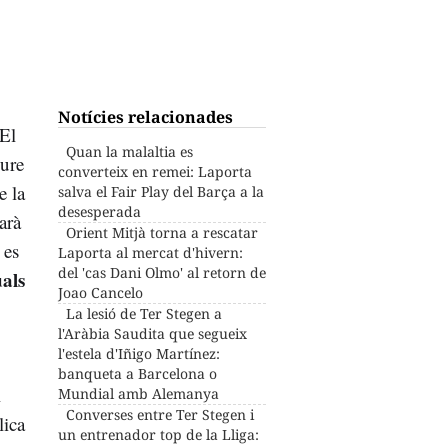
Notícies relacionades
 El
Quan la malaltia es
iure
converteix en remei: Laporta
e la
salva el Fair Play del Barça a la
desesperada
arà
Orient Mitjà torna a rescatar
 es
Laporta al mercat d'hivern:
del 'cas Dani Olmo' al retorn de
als
Joao Cancelo
La lesió de Ter Stegen a
l'Aràbia Saudita que segueix
l'estela d'Iñigo Martínez:
banqueta a Barcelona o
l
Mundial amb Alemanya
Converses entre Ter Stegen i
lica
un entrenador top de la Lliga: