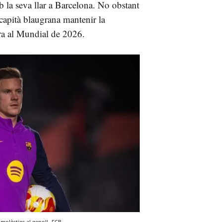
b la seva llar a Barcelona. No obstant
 capità blaugrana mantenir la
cara al Mundial de 2026.
 molèsties al genoll
FCB