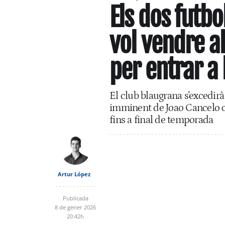
Els dos futbo
vol vendre al
per entrar a 
El club blaugrana s'excedirà
imminent de Joao Cancelo c
fins a final de temporada
Artur López
Publicada
8 de gener 2026
20:42h