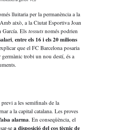
omés lluitaria per la permanència a la
 Amb això, a la Ciutat Esportiva Joan
n García. Els
tossuts
només podrien
salari
entre els 16 i els 20 milions
,
xplicar que el FC Barcelona posaria
r germànic trobi un nou destí, és a
oluments.
 previ a les semifinals de la
rnar a la capital catalana. Les proves
falsa alarma
. En conseqüència, el
a disposició del cos tècnic de
osar-se