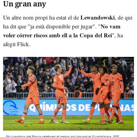
Un gran any
Lewandowski
Un altre nom propi ha estat el de
, de qui
No vam
ha dit que "ja està disponible per jugar". "
voler córrer riscos amb ell a la Copa del Rei
", ha
afegit Flick.
Els jugadors del Barça celebren el segon gol davant el Guadalajara
EFE