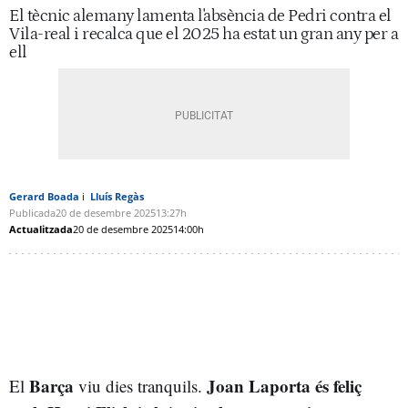
El tècnic alemany lamenta l'absència de Pedri contra el
Vila-real i recalca que el 2025 ha estat un gran any per a
ell
Gerard Boada
Lluís Regàs
Publicada
20 de desembre 2025
13:27h
Actualitzada
20 de desembre 2025
14:00h
Barça
Joan Laporta és feliç
El
viu dies tranquils.