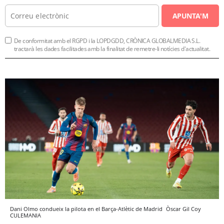
APUNTA'M
De conformitat amb el RGPD i la LOPDGDD, CRÒNICA GLOBALMEDIA S.L.
tractarà les dades facilitades amb la finalitat de remetre-li notícies d'actualitat.
Dani Olmo condueix la pilota en el Barça-Atlètic de Madrid
Òscar Gil Coy
CULEMANIA