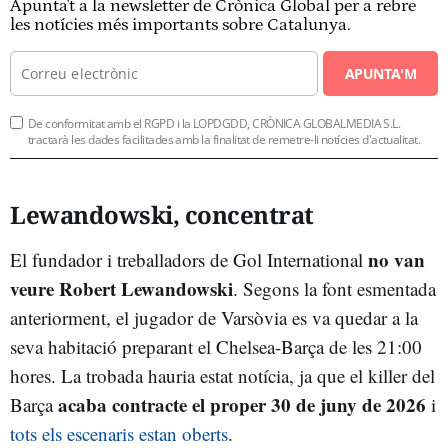
Apunta't a la newsletter de Crònica Global per a rebre
les notícies més importants sobre Catalunya.
APUNTA'M
De conformitat amb el RGPD i la LOPDGDD, CRÒNICA GLOBALMEDIA S.L.
tractarà les dades facilitades amb la finalitat de remetre-li notícies d'actualitat.
Lewandowski, concentrat
no van
El fundador i treballadors de Gol International
veure Robert Lewandowski
. Segons la font esmentada
anteriorment, el jugador de Varsòvia es va quedar a la
seva habitació preparant el Chelsea-Barça de les 21:00
hores. La trobada hauria estat notícia, ja que el killer del
acaba contracte el proper 30 de juny de 2026
Barça
i
tots els escenaris estan oberts
.