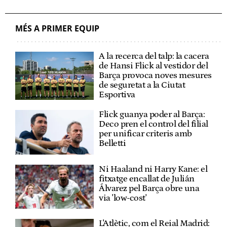
MÉS A PRIMER EQUIP
A la recerca del talp: la cacera
de Hansi Flick al vestidor del
Barça provoca noves mesures
de seguretat a la Ciutat
Esportiva
Flick guanya poder al Barça:
Deco pren el control del filial
per unificar criteris amb
Belletti
Ni Haaland ni Harry Kane: el
fitxatge encallat de Julián
Álvarez pel Barça obre una
via 'low-cost'
L'Atlètic, com el Reial Madrid: