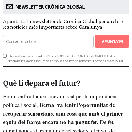
NEWSLETTER CRÓNICA GLOBAL
Apunta't a la newsletter de Crònica Global per a rebre
les notícies més importants sobre Catalunya.
APUNTA'M
De conformitat amb el RGPD i la LOPDGDD, CRÒNICA GLOBALMEDIA S.L.
tractarà les dades facilitades amb la finalitat de remetre-li notícies d'actualitat.
Què li depara el futur?
En un enfrontament més marcat per la importància
Bernal va tenir l'oportunitat de
política i social,
recuperar sensacions, una cosa que amb el primer
equip del Barça encara no ha pogut fer.
De fet,
durant aquest darrer atur de seleccions, el pivot de