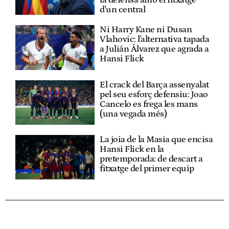
la defensa amb el fitxatge
d'un central
Ni Harry Kane ni Dusan
Vlahovic: l'alternativa tapada
a Julián Álvarez que agrada a
Hansi Flick
El crack del Barça assenyalat
pel seu esforç defensiu: Joao
Cancelo es frega les mans
(una vegada més)
La joia de la Masia que encisa
Hansi Flick en la
pretemporada: de descart a
fitxatge del primer equip