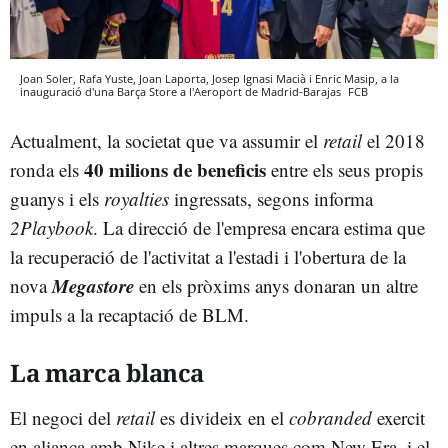
Joan Soler, Rafa Yuste, Joan Laporta, Josep Ignasi Macià i Enric Masip, a la
inauguració d'una Barça Store a l'Aeroport de Madrid-Barajas
FCB
Actualment, la societat que va assumir el
retail
el 2018
40 milions de beneficis
ronda els
entre els seus propis
guanys i els
royalties
ingressats, segons informa
2Playbook
. La direcció de l'empresa encara estima que
la recuperació de l'activitat a l'estadi i l'obertura de la
Megastore
nova
en els pròxims anys donaran un altre
impuls a la recaptació de BLM.
La marca blanca
El negoci del
retail
es divideix en el
cobranded
exercit
en aliança amb Nike i altres marques com New Era, i el