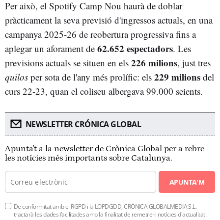
Per això, el Spotify Camp Nou haurà de doblar
pràcticament la seva previsió d'ingressos actuals, en una
campanya 2025-26 de reobertura progressiva fins a
62.652 espectadors
aplegar un aforament de
. Les
226 milions
previsions actuals se situen en els
, just tres
229 milions
quilos
per sota de l'any més prolífic: els
del
curs 22-23, quan el coliseu albergava 99.000 seients.
NEWSLETTER CRÓNICA GLOBAL
Apunta't a la newsletter de Crònica Global per a rebre
les notícies més importants sobre Catalunya.
APUNTA'M
De conformitat amb el RGPD i la LOPDGDD, CRÒNICA GLOBALMEDIA S.L.
tractarà les dades facilitades amb la finalitat de remetre-li notícies d'actualitat.