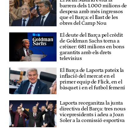
barrera dels 1.000 milions de
despesa amb més ingressos
que el Barça: el llast de les
obres del Camp Nou
El deute del Barça pel crèdit
de Goldman Sachs torna a
créixer: 681 milions en bons
garantits amb els drets
televisius
El Barça de Laporta pateix la
inflació del mercat en el
primer equip de Flick, en el
bàsquet i en el futbol femení
Laporta reorganitza la junta
directiva del Barça: tres nous
vicepresidents i adeu a Joan
Soler a la comissió esportiva