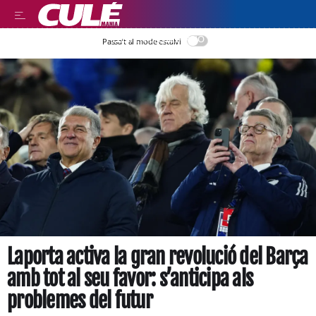
LEER EN CASTELLANO
Passa’t al mode estalvi
Laporta activa la gran revolució del Barça
amb tot al seu favor: s’anticipa als
problemes del futur