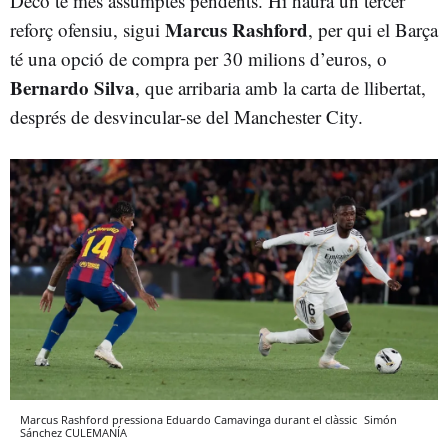
Deco té més assumptes pendents. Hi haurà un tercer
Marcus Rashford
reforç ofensiu, sigui
, per qui el Barça
té una opció de compra per 30 milions d’euros, o
Bernardo Silva
, que arribaria amb la carta de llibertat,
després de desvincular-se del Manchester City.
Marcus Rashford pressiona Eduardo Camavinga durant el clàssic
Simón
Sánchez
CULEMANÍA