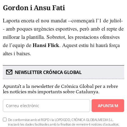
Gordon i Ansu Fati
Laporta enceta el nou mandat --començarà l’1 de juliol-
- amb poques urgències esportives, però amb el repte de
millorar la plantilla. Sobretot, les prestacions ofensives
Hansi Flick
de l’equip de
. Aquest estiu hi haurà força
altes i baixes.
NEWSLETTER CRÓNICA GLOBAL
Apunta't a la newsletter de Crònica Global per a rebre
les notícies més importants sobre Catalunya.
APUNTA'M
De conformitat amb el RGPD i la LOPDGDD, CRÒNICA GLOBALMEDIA S.L.
tractarà les dades facilitades amb la finalitat de remetre-li notícies d'actualitat.