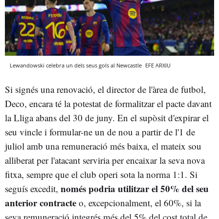
Lewandowski celebra un dels seus gols al Newcastle
EFE
ARXIU
Si signés una renovació, el director de l'àrea de futbol,
Deco, encara té la potestat de formalitzar el pacte davant
la Lliga abans del 30 de juny. En el supòsit d'expirar el
seu vincle i formular-ne un de nou a partir de l'1 de
juliol amb una remuneració més baixa, el mateix sou
alliberat per l'atacant serviria per encaixar la seva nova
fitxa, sempre que el club operi sota la norma 1:1. Si
només podria utilitzar el 50% del seu
seguís excedit,
anterior contracte
o, excepcionalment, el 60%, si la
seva remuneració integrés més del 5% del cost total de