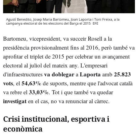
Agustí Benedito, Josep Maria Bartomeu, Joan Laporta i Toni Freixa, a la
campanya electoral de les eleccions del Barça el 2015
EFE
Bartomeu, vicepresident, va succeir Rosell a la
presidència provisionalment fins al 2016, però també va
aprofitar el triplet de 2015 per celebrar un avançament
electoral al juliol del mateix any. L'empresari
va doblegar
Laporta
25.823
d'infraestructures
a
amb
vots
54,63%
, el
de suports, mentre que l'advocat català
33,03%
va rebre el
. Tot i que també va quedar
investigat
en el cas, no va renunciar al càrrec.
Crisi institucional, esportiva i
econòmica