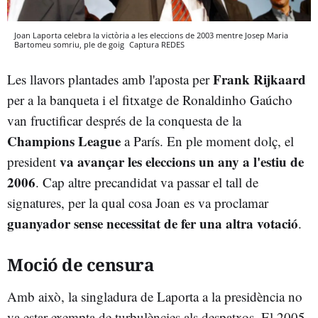
Joan Laporta celebra la victòria a les eleccions de 2003 mentre Josep Maria
Bartomeu somriu, ple de goig
Captura
REDES
Frank Rijkaard
Les llavors plantades amb l'aposta per
per a la banqueta i el fitxatge de Ronaldinho Gaúcho
van fructificar després de la conquesta de la
Champions League
a París. En ple moment dolç, el
va avançar les eleccions un any a l'estiu de
president
2006
. Cap altre precandidat va passar el tall de
signatures, per la qual cosa Joan es va proclamar
guanyador sense necessitat de fer una altra votació
.
Moció de censura
Amb això, la singladura de Laporta a la presidència no
va estar exempta de turbulències als despatxos. El 2005,