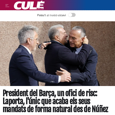
LLEGIR EN CATALÀ
Passa’t al mode estalvi
President del Barça, un ofici de risc:
Laporta, l'únic que acaba els seus
mandats de forma natural des de Núñez