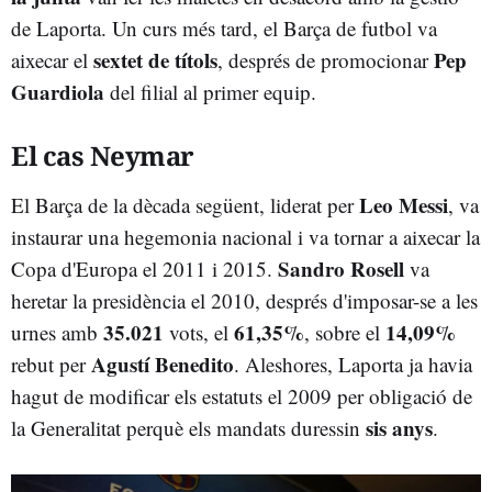
de Laporta. Un curs més tard, el Barça de futbol va
sextet de títols
Pep
aixecar el
, després de promocionar
Guardiola
del filial al primer equip.
El cas Neymar
Leo Messi
El Barça de la dècada següent, liderat per
, va
instaurar una hegemonia nacional i va tornar a aixecar la
Sandro Rosell
Copa d'Europa el 2011 i 2015.
va
heretar la presidència el 2010, després d'imposar-se a les
35.021
61,35%
14,09%
urnes amb
vots, el
, sobre el
Agustí Benedito
rebut per
. Aleshores, Laporta ja havia
hagut de modificar els estatuts el 2009 per obligació de
sis anys
la Generalitat perquè els mandats duressin
.