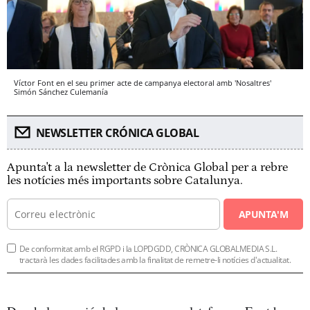
Víctor Font en el seu primer acte de campanya electoral amb 'Nosaltres'
Simón Sánchez
Culemanía
NEWSLETTER CRÓNICA GLOBAL
Apunta't a la newsletter de Crònica Global per a rebre
les notícies més importants sobre Catalunya.
APUNTA'M
De conformitat amb el RGPD i la LOPDGDD, CRÒNICA GLOBALMEDIA S.L.
tractarà les dades facilitades amb la finalitat de remetre-li notícies d'actualitat.