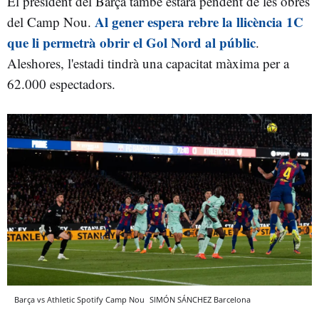
El president del Barça també estarà pendent de les obres
Al gener espera rebre la llicència 1C
del Camp Nou.
que li permetrà obrir el Gol Nord al públic
.
Aleshores, l'estadi tindrà una capacitat màxima per a
62.000 espectadors.
Barça vs Athletic Spotify Camp Nou
SIMÓN SÁNCHEZ
Barcelona