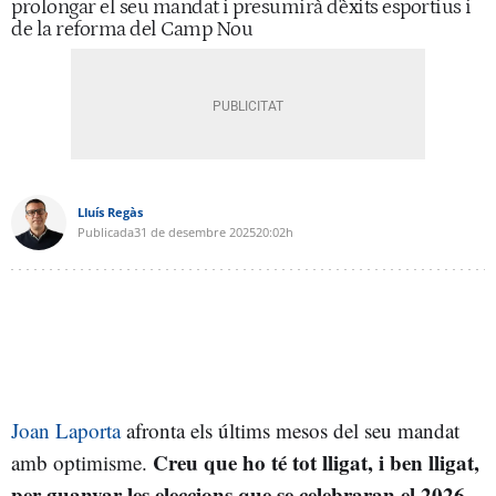
prolongar el seu mandat i presumirà d'èxits esportius i
de la reforma del Camp Nou
Lluís Regàs
Publicada
31 de desembre 2025
20:02h
Joan Laporta
afronta els últims mesos del seu mandat
Creu que ho té tot lligat, i ben lligat,
amb optimisme.
per guanyar les eleccions que se celebraran el 2026,