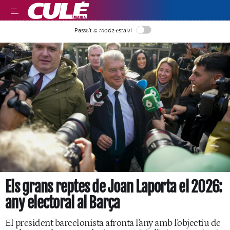
LLEGIR EN CATALÀ
Passa’t al mode estalvi
Els grans reptes de Joan Laporta el 2026:
any electoral al Barça
El president barcelonista afronta l'any amb l'objectiu de