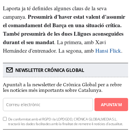
Laporta ja té definides algunes claus de la seva
Presumirà d'haver estat valent d'assumir
campanya.
el comandament del Barça en una situació crítica.
També presumirà de les dues Lligues aconseguides
durant el seu mandat
. La primera, amb Xavi
Hernández d'entrenador. La segona, amb
Hansi Flick
.
NEWSLETTER CRÓNICA GLOBAL
Apunta't a la newsletter de Crònica Global per a rebre
les notícies més importants sobre Catalunya.
APUNTA'M
De conformitat amb el RGPD i la LOPDGDD, CRÒNICA GLOBALMEDIA S.L.
tractarà les dades facilitades amb la finalitat de remetre-li notícies d'actualitat.