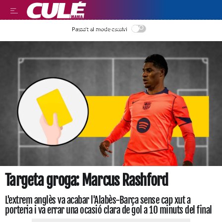
LEER EN CASTELLANO
Passa’t al mode estalvi
Targeta groga: Marcus Rashford
L'extrem anglès va acabar l'Alabès-Barça sense cap xut a
porteria i va errar una ocasió clara de gol a 10 minuts del final