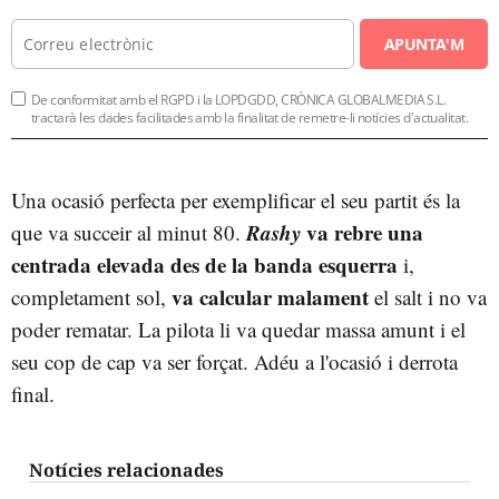
APUNTA'M
De conformitat amb el RGPD i la LOPDGDD, CRÒNICA GLOBALMEDIA S.L.
tractarà les dades facilitades amb la finalitat de remetre-li notícies d'actualitat.
Una ocasió perfecta per exemplificar el seu partit és la
Rashy
va rebre una
que va succeir al minut 80.
centrada elevada des de la banda esquerra
i,
va calcular malament
completament sol,
el salt i no va
poder rematar. La pilota li va quedar massa amunt i el
seu cop de cap va ser forçat. Adéu a l'ocasió i derrota
final.
Notícies relacionades