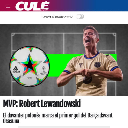
LEER EN CASTELLANO
Passa’t al mode estalvi
MVP: Robert Lewandowski
El davanter polonès marca el primer gol del Barça davant
Osasuna