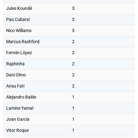
Jules Koundé
3
Pau Cubarsí
3
Nico Williams
3
Marcus Rashford
2
Fermín López
2
Raphinha
2
Dani Olmo
2
Ansu Fati
2
Alejandro Balde
1
Lamine Yamal
1
Joan García
1
Vitor Roque
1