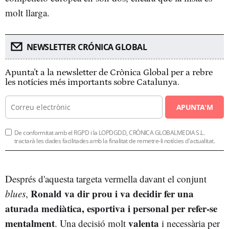
molt llarga.
NEWSLETTER CRÓNICA GLOBAL
Apunta't a la newsletter de Crònica Global per a rebre
les notícies més importants sobre Catalunya.
APUNTA'M
De conformitat amb el RGPD i la LOPDGDD, CRÒNICA GLOBALMEDIA S.L.
tractarà les dades facilitades amb la finalitat de remetre-li notícies d'actualitat.
Després d'aquesta targeta vermella davant el conjunt
Ronald va dir prou i va decidir fer una
blues
,
aturada mediàtica, esportiva i personal per refer-se
mentalment
valenta
. Una decisió molt
i necessària per