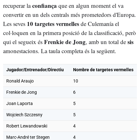
confiança
recuperar la
que en algun moment el va
convertir en un dels centrals més prometedors d'Europa.
10 targetes vermelles
Les seves
de Culemanía el
col·loquen en la primera posició de la classificació, però
Frenkie de Jong
sis
qui el segueix és
, amb un total de
amonestacions. La taula completa és la següent.
Jugador/Entrenador/Directiu
Nombre de targetes vermelles
Ronald Araujo
10
Frenkie de Jong
6
Joan Laporta
5
Wojciech Szczesny
5
Robert Lewandowski
4
Marc-André ter Stegen
4