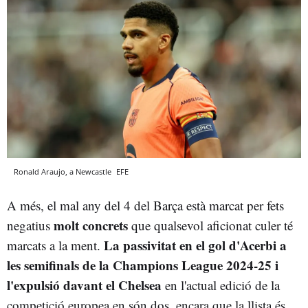
Ronald Araujo, a Newcastle
EFE
A més, el mal any del 4 del Barça està marcat per fets
molt concrets
negatius
que qualsevol aficionat culer té
La passivitat en el gol d'Acerbi a
marcats a la ment.
les semifinals de la Champions League 2024-25 i
l'expulsió davant el Chelsea
en l'actual edició de la
competició europea en són dos, encara que la llista és