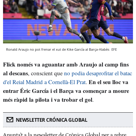
Ronald Araujo no pot frenar el xut de Kike García al Barça-Alabès
EFE
Flick només va aguantar amb Araujo al camp fins
al descans
, conscient que
no podia desaprofitar el batac
En el seu lloc va
d'el Reial Madrid a Cornellà-El Prat
.
entrar Éric García i el Barça va començar a moure
més ràpid la pilota i va trobar el gol
.
NEWSLETTER CRÓNICA GLOBAL
Apunta't a la newsletter de Crònica Global per a rebre