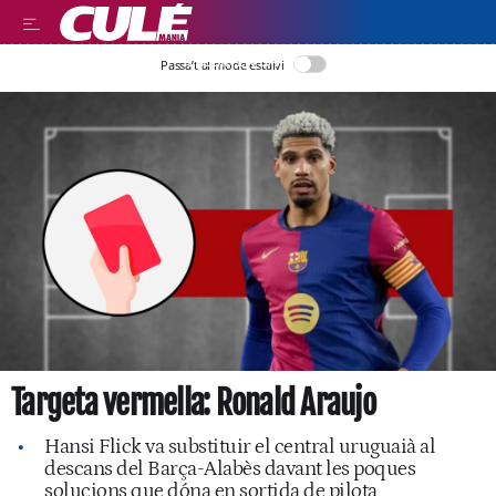
LLEGIR EN CATALÀ
Passa’t al mode estalvi
Targeta vermella: Ronald Araujo
Hansi Flick va substituir el central uruguaià al
descans del Barça-Alabès davant les poques
solucions que dóna en sortida de pilota