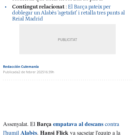
Contingut relacionat
:
El Barça pateix per
doblegar un Alabès ‘agetafat’ i retalla tres punts al
Reial Madrid
Redacción Culemanía
Publicada
2 de febrer 2025
16:39h
Barça
empatava al descans
Assenyalat. El
contra
Alabès
Hansi Flick
l'humil
.
va sacsejar l'equip a la