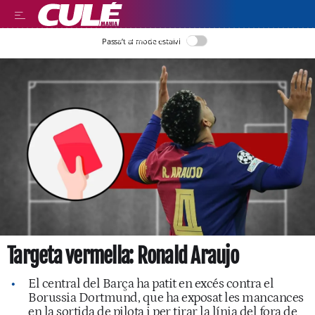
LLEGIR EN CATALÀ
Passa’t al mode estalvi
Targeta vermella: Ronald Araujo
El central del Barça ha patit en excés contra el
Borussia Dortmund, que ha exposat les mancances
en la sortida de pilota i per tirar la línia del fora de