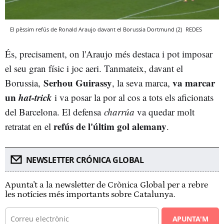
El pèssim refús de Ronald Araujo davant el Borussia Dortmund (2)
REDES
És, precisament, on l'Araujo més destaca i pot imposar
el seu gran físic i joc aeri. Tanmateix, davant el
Serhou Guirassy
va marcar
Borussia,
, la seva marca,
un
hat-trick
i va posar la por al cos a tots els aficionats
del Barcelona. El defensa
charrúa
va quedar molt
refús de l'últim gol alemany
retratat en el
.
NEWSLETTER CRÓNICA GLOBAL
Apunta't a la newsletter de Crònica Global per a rebre
les notícies més importants sobre Catalunya.
APUNTA'M