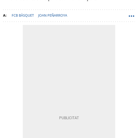
FCB BÀSQUET
JOAN PEÑARROYA