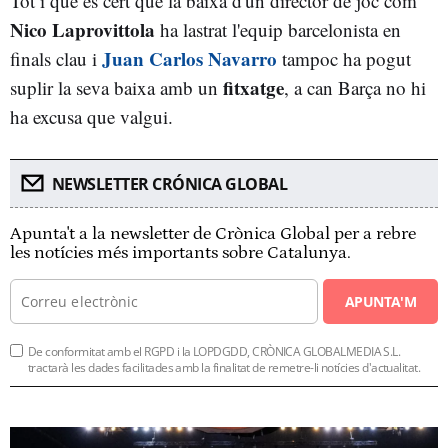
Tot i que és cert que la baixa d'un director de joc com
Nico Laprovittola
ha lastrat l'equip barcelonista en
Juan Carlos Navarro
finals clau i
tampoc ha pogut
fitxatge
suplir la seva baixa amb un
, a can Barça no hi
ha excusa que valgui.
NEWSLETTER CRÓNICA GLOBAL
Apunta't a la newsletter de Crònica Global per a rebre
les notícies més importants sobre Catalunya.
APUNTA'M
De conformitat amb el RGPD i la LOPDGDD, CRÒNICA GLOBALMEDIA S.L.
tractarà les dades facilitades amb la finalitat de remetre-li notícies d'actualitat.