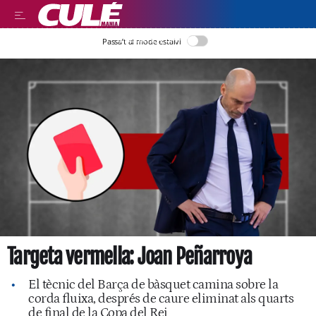
LLEGIR EN CATALÀ
Passa’t al mode estalvi
Targeta vermella: Joan Peñarroya
El tècnic del Barça de bàsquet camina sobre la
corda fluixa, després de caure eliminat als quarts
de final de la Copa del Rei