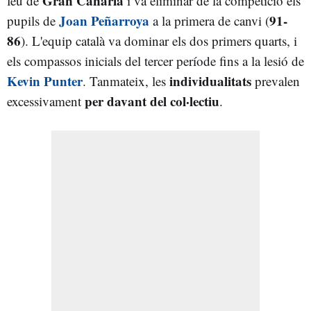
Gran Canària
feu de
i va eliminar de la competició els
Joan Peñarroya
91-
pupils de
a la primera de canvi (
86
). L'equip català va dominar els dos primers quarts, i
els compassos inicials del tercer període fins a la lesió de
Kevin Punter
individualitats
. Tanmateix, les
prevalen
per davant del col·lectiu
excessivament
.