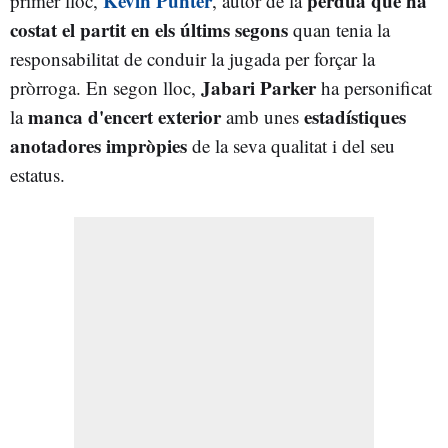
Kevin Punter
pèrdua que ha
primer lloc,
, autor de la
costat el partit en els últims segons
quan tenia la
responsabilitat de conduir la jugada per forçar la
Jabari Parker
pròrroga. En segon lloc,
ha personificat
manca d'encert exterior
estadístiques
la
amb unes
anotadores impròpies
de la seva qualitat i del seu
estatus.