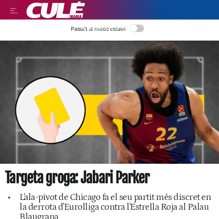
LLEGIR EN CATALÀ
Passa’t al mode estalvi
Targeta groga: Jabari Parker
L'ala-pivot de Chicago fa el seu partit més discret en
la derrota d'Eurolliga contra l'Estrella Roja al Palau
Blaugrana