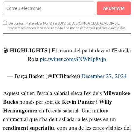
APUNTA'M
De conformitat amb el RGPD i la LOPDGDD, CRÒNICA GLOBALMEDIA S.L.
tractarà les dades facilitades amb la finalitat de remetre-li notícies d'actualitat.
🎬 𝐇𝐈𝐆𝐇𝐋𝐈𝐆𝐇𝐓𝐒 | El resum del partit davant l'Estrella
Roja
pic.twitter.com/SNWhIp8vjn
— Barça Basket (@FCBbasket)
December 27, 2024
Milwaukee
Aquest salt en l'escala salarial eleva l'ex dels
Bucks
Kevin Punter
Willy
només per sota de
i
Hernangómez
en l'escala salarial. Una millora
contractual que s'ha de traslladar a les pistes en un
rendiment superlatiu
, com una de les cares visibles del