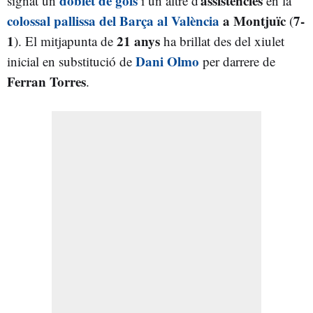
doblet de gols
assistències
signat un
i un altre d'
en la
colossal pallissa del Barça al València
a Montjuïc
7-
(
1
21 anys
). El mitjapunta de
ha brillat des del xiulet
Dani Olmo
inicial en substitució de
per darrere de
Ferran Torres
.