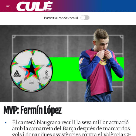
LLEGIR EN CATALÀ
Passa’t al mode estalvi
MVP: Fermín López
El canterà blaugrana recull la seva millor actuació
amb la samarreta del Barça després de marcar dos
gols i donar dues assistències contra el València CF