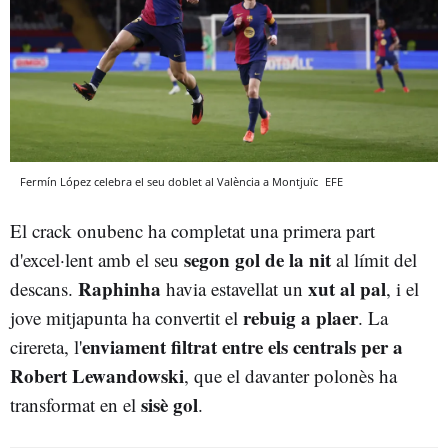
Fermín López celebra el seu doblet al València a Montjuïc
EFE
El crack onubenc ha completat una primera part
segon gol de la nit
d'excel·lent amb el seu
al límit del
Raphinha
xut al pal
descans.
havia estavellat un
, i el
rebuig a plaer
jove mitjapunta ha convertit el
. La
enviament filtrat entre els centrals per a
cirereta, l'
Robert Lewandowski
, que el davanter polonès ha
sisè gol
transformat en el
.