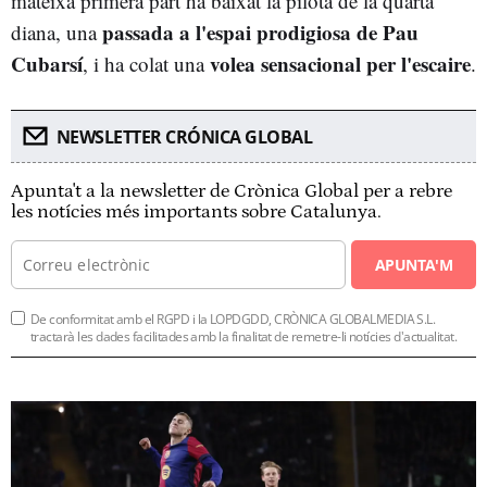
mateixa primera part ha baixat la pilota de la quarta
passada a l'espai prodigiosa de Pau
diana, una
Cubarsí
volea sensacional per l'escaire
, i ha colat una
.
NEWSLETTER CRÓNICA GLOBAL
Apunta't a la newsletter de Crònica Global per a rebre
les notícies més importants sobre Catalunya.
APUNTA'M
De conformitat amb el RGPD i la LOPDGDD, CRÒNICA GLOBALMEDIA S.L.
tractarà les dades facilitades amb la finalitat de remetre-li notícies d'actualitat.