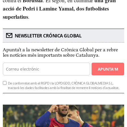
Borussia
una gran
contra el
. El segon, en culminar
acció de Pedri i Lamine Yamal, dos futbolistes
superlatius
.
NEWSLETTER CRÓNICA GLOBAL
Apunta't a la newsletter de Crònica Global per a rebre
les notícies més importants sobre Catalunya.
APUNTA'M
De conformitat amb el RGPD i la LOPDGDD, CRÒNICA GLOBALMEDIA S.L.
tractarà les dades facilitades amb la finalitat de remetre-li notícies d'actualitat.