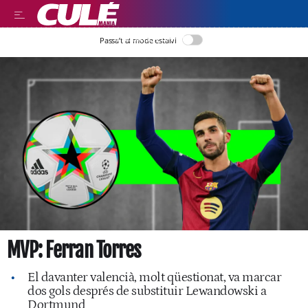
LLEGIR EN CATALÀ
Passa’t al mode estalvi
MVP: Ferran Torres
El davanter valencià, molt qüestionat, va marcar
dos gols després de substituir Lewandowski a
Dortmund