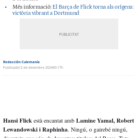
Més informació:
El Barça de Flick torna als orígens:
victòria vibrant a Dortmund
Redacción Culemanía
Publicada
12 de desembre 2024
00:17h
Hansi Flick
Lamine Yamal, Robert
està encantat amb
Lewandowski i Raphinha
. Ningú, o gairebé ningú,