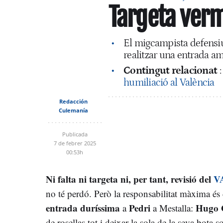
Targeta verm
El migcampista defensiu 
realitzar una entrada am
Contingut relacionat
humiliació al València
Redacción
Culemanía
Publicada
7 de febrer 2025
00:53h
Ni falta ni targeta ni, per tant, revisió del
V
no té perdó. Però la responsabilitat màxima és 
entrada duríssima
Pedri
Hugo 
a
a Mestalla:
de rosellas tot i deixar la sola de la seva bota