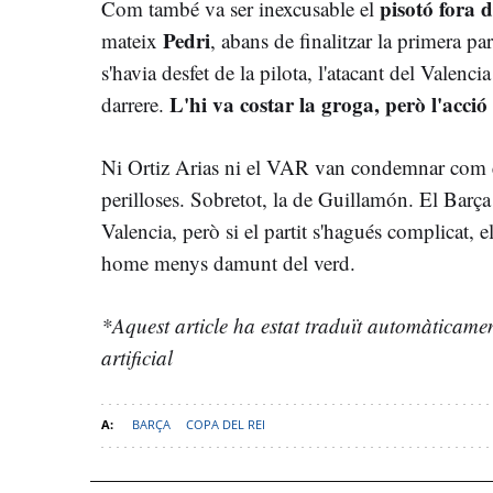
pisotó fora 
Com també va ser inexcusable el
Pedri
mateix
, abans de finalitzar la primera p
s'havia desfet de la pilota, l'atacant del Valenci
L'hi va costar la groga, però l'acció
darrere.
Ni Ortiz Arias ni el VAR van condemnar com e
perilloses. Sobretot, la de Guillamón. El Barç
Valencia, però si el partit s'hagués complicat, 
home menys damunt del verd.
*Aquest article ha estat traduït automàticament 
artificial
BARÇA
COPA DEL REI