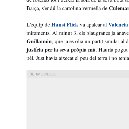
Culeman
Barça, s'endú la cartolina vermella de
Hansi Flick
Valencia
L'equip de
va apalear
al
miraments. Al minut 3, els blaugranes ja anav
Guillamón
, que ja es olia un partit similar al
justícia per la seva pròpia mà
. Hauria pogut 
pèl. Just havia aixecat el peu del terra i no ten