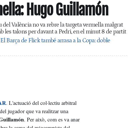
ella: Hugo Guillamón
del València no va rebre la targeta vermella malgrat
b les talons per davant a Pedri, en el minut 8 de partit
:
El Barça de Flick també arrasa a la Copa: doble
AR
. L'actuació del col·lectiu arbitral
del jugador que va realitzar una
Guillamón
. Per això, com es va anar
 sobre la cama del migcampista del