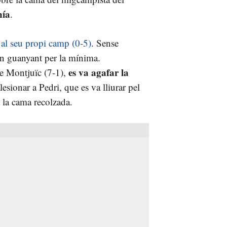
ía
.
al seu propi camp (0-5)
. Sense
en guanyant per la mínima.
es va agafar la
 de Montjuïc (7-1),
lesionar a Pedri, que es va lliurar pel
ia la cama recolzada.