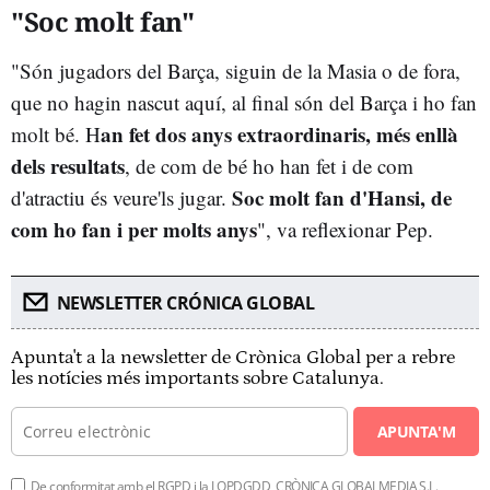
"Soc molt fan"
"Són jugadors del Barça, siguin de la Masia o de fora,
que no hagin nascut aquí, al final són del Barça i ho fan
an fet dos anys extraordinaris, més enllà
molt bé. H
dels resultats
, de com de bé ho han fet i de com
Soc molt fan d'Hansi, de
d'atractiu és veure'ls jugar.
com ho fan i per molts anys
", va reflexionar Pep.
NEWSLETTER CRÓNICA GLOBAL
Apunta't a la newsletter de Crònica Global per a rebre
les notícies més importants sobre Catalunya.
APUNTA'M
De conformitat amb el RGPD i la LOPDGDD, CRÒNICA GLOBALMEDIA S.L.