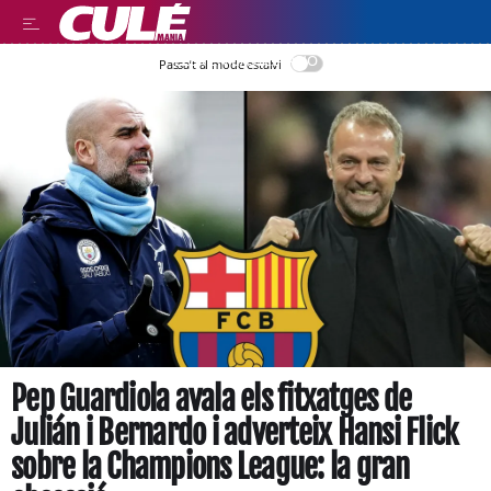
LEER EN CASTELLANO
Passa’t al mode estalvi
Pep Guardiola avala els fitxatges de
Julián i Bernardo i adverteix Hansi Flick
sobre la Champions League: la gran