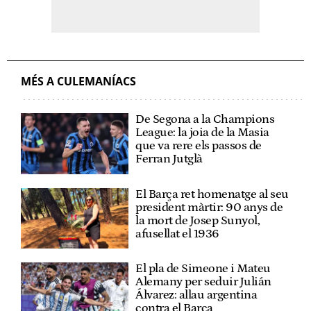
MÉS A CULEMANÍACS
De Segona a la Champions
League: la joia de la Masia
que va rere els passos de
Ferran Jutglà
El Barça ret homenatge al seu
president màrtir: 90 anys de
la mort de Josep Sunyol,
afusellat el 1936
El pla de Simeone i Mateu
Alemany per seduir Julián
Álvarez: allau argentina
contra el Barça