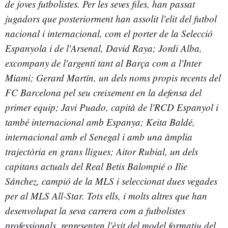
de
joves futbolistes. Per les seves files, han passat
jugadors que posteriorment han
assolit l'elit del futbol
nacional i internacional, com el porter de la
Selecció
Espanyola i de l'Arsenal,
David Raya
;
Jordi Alba
,
excompany de l'
argentí tant al Barça com a l'Inter
Miami;
Gerard Martín
, un dels
noms propis recents del
FC Barcelona pel seu creixement en la defensa del
primer equip; Javi Puado, capità de l'RCD Espanyol i
també internacional amb
Espanya;
K
eita Baldé
,
internacional amb el Senegal i amb una àmplia
trajectòria en
grans lligues;
Aitor Rubial
, un dels
capitans actuals del Real Betis Balompié o
Ilie
Sánchez
, campió de la MLS i seleccionat dues vegades
per al MLS All-Star.
Tots ells, i molts altres que han
desenvolupat la seva carrera com a futbolistes
professionals, representen l'èxit del model formatiu del