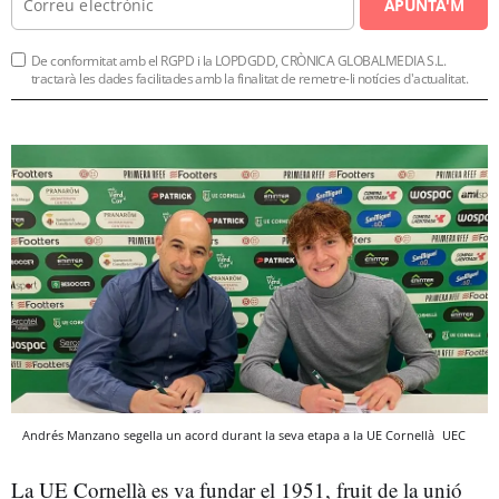
APUNTA'M
De conformitat amb el RGPD i la LOPDGDD, CRÒNICA GLOBALMEDIA S.L.
tractarà les dades facilitades amb la finalitat de remetre-li notícies d'actualitat.
Andrés Manzano segella un acord durant la seva etapa a la UE Cornellà
UEC
La UE Cornellà es va fundar el 1951, fruit de la unió