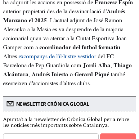
Francesc Espín
ha adquirit les accions en possessió de
,
Andrés
anterior propietari des de la desvinculació d'
Manzano el 2025
. L'actual adjunt de José Ramon
Alexanko a la Masia es va desprendre de la majoria
accionarial quan va aterrar a la Ciutat Esportiva Joan
coordinador del futbol formatiu
Gamper com a
.
Altres
excompanys de l'il·lustre vestidor
del FC
Jordi Alba
Thiago
Barcelona de Pep Guardiola com
,
Alcántara
Andrés Iniesta
Gerard Piqué
,
o
també
exerceixen d'accionistes d'altres clubs.
NEWSLETTER CRÓNICA GLOBAL
Apunta't a la newsletter de Crònica Global per a rebre
les notícies més importants sobre Catalunya.