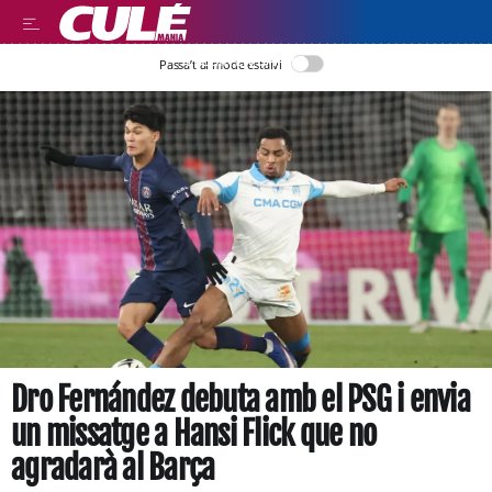
LLEGIR EN CATALÀ
Passa’t al mode estalvi
Dro Fernández debuta amb el PSG i envia
un missatge a Hansi Flick que no
agradarà al Barça