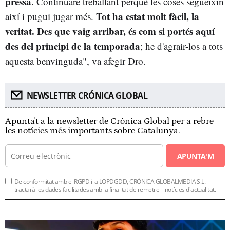
pressa
. Continuaré treballant perquè les coses segueixin
Tot ha estat molt fàcil, la
així i pugui jugar més.
veritat. Des que vaig arribar, és com si portés aquí
des del principi de la temporada
; he d'agrair-los a tots
aquesta benvinguda", va afegir Dro.
NEWSLETTER CRÓNICA GLOBAL
Apunta't a la newsletter de Crònica Global per a rebre
les notícies més importants sobre Catalunya.
APUNTA'M
De conformitat amb el RGPD i la LOPDGDD, CRÒNICA GLOBALMEDIA S.L.
tractarà les dades facilitades amb la finalitat de remetre-li notícies d'actualitat.