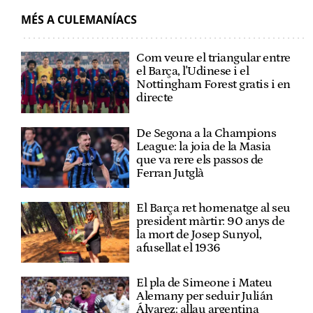
MÉS A CULEMANÍACS
Com veure el triangular entre
el Barça, l'Udinese i el
Nottingham Forest gratis i en
directe
De Segona a la Champions
League: la joia de la Masia
que va rere els passos de
Ferran Jutglà
El Barça ret homenatge al seu
president màrtir: 90 anys de
la mort de Josep Sunyol,
afusellat el 1936
El pla de Simeone i Mateu
Alemany per seduir Julián
Álvarez: allau argentina